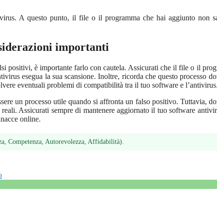
ivirus. A questo punto, il file o il programma che hai aggiunto non s
siderazioni importanti
si positivi, è importante farlo con cautela. Assicurati che il file o il pr
antivirus esegua la sua scansione. Inoltre, ricorda che questo processo d
ere eventuali problemi di compatibilità tra il tuo software e l’antivirus
sere un processo utile quando si affronta un falso positivo. Tuttavia, d
e reali. Assicurati sempre di mantenere aggiornato il tuo software antivir
inacce online.
a, Competenza, Autorevolezza, Affidabilità).
o