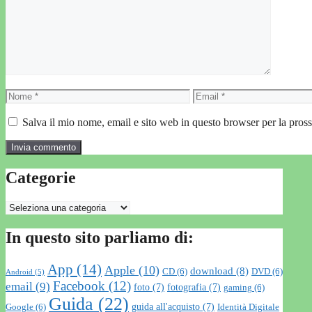
Nome
Email
Salva il mio nome, email e sito web in questo browser per la pro
Categorie
Categorie
In questo sito parliamo di:
App
(14)
Apple
(10)
download
(8)
CD
(6)
DVD
(6)
Android
(5)
Facebook
(12)
email
(9)
foto
(7)
fotografia
(7)
gaming
(6)
Guida
(22)
guida all'acquisto
(7)
Google
(6)
Identità Digitale