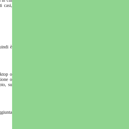
 in cui
i casi,
uindi è
sktop o
zione o
pio, su
ggiunta