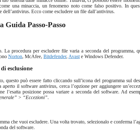
l tuo sistema dalle minacce online. Tuttavia, ci possono essere momenti
 come una minaccia, un fenomeno noto come falso positivo. In quest
e dell’antivirus. Ecco come escludere un file dall’antivirus.
na Guida Passo-Passo
ndo. La procedura per escludere file varia a seconda del programma, q
udono
Norton
, McAfee,
Bitdefender
,
Avast
e Windows Defender.
 di esclusione
ito, questo può essere fatto cliccando sull’icona del programma sul de
a aperto il software antivirus, cerca l’opzione per aggiungere un’ecce
ene l’esatta posizione possa variare a seconda del software. Ad esem
nerale” > “Eccezioni”
.
ogramma che vuoi escludere. Una volta trovato, selezionalo e conferma l’a
conda del software.