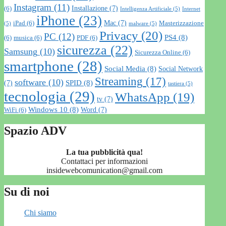
Instagram
(11)
Installazione
(7)
(6)
Intelligenza Artificiale
(5)
Internet
iPhone
(23)
Mac
(7)
iPad
(6)
Masterizzazione
(5)
malware
(5)
Privacy
(20)
PC
(12)
PS4
(8)
(6)
musica
(6)
PDF
(6)
sicurezza
(22)
Samsung
(10)
Sicurezza Online
(6)
smartphone
(28)
Social Media
(8)
Social Network
Streaming
(17)
software
(10)
SPID
(8)
(7)
tastiera
(5)
tecnologia
(29)
WhatsApp
(19)
tv
(7)
Windows 10
(8)
Word
(7)
WiFi
(6)
Spazio ADV
La tua pubblicità qua!
Contattaci per informazioni
insidewebcomunication@gmail.com
Su di noi
Chi siamo