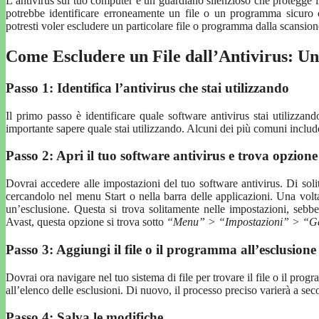
L’antivirus sul tuo computer è un guardiano silenzioso che protegge i
potrebbe identificare erroneamente un file o un programma sicuro
potresti voler escludere un particolare file o programma dalla scansion
Come Escludere un File dall’Antivirus: U
Passo 1: Identifica l’antivirus che stai utilizzando
Il primo passo è identificare quale software antivirus stai utilizza
importante sapere quale stai utilizzando. Alcuni dei più comuni incl
Passo 2: Apri il tuo software antivirus e trova opzione
Dovrai accedere alle impostazioni del tuo software antivirus. Di sol
cercandolo nel menu Start o nella barra delle applicazioni. Una volt
un’esclusione. Questa si trova solitamente nelle impostazioni, sebb
Avast, questa opzione si trova sotto
“Menu” > “Impostazioni” > “Ge
Passo 3: Aggiungi il file o il programma all’esclusione
Dovrai ora navigare nel tuo sistema di file per trovare il file o il pr
all’elenco delle esclusioni. Di nuovo, il processo preciso varierà a se
Passo 4: Salva le modifiche