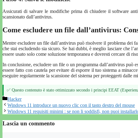
Assicurati di salvare le modifiche prima di chiudere il software ant
scansionato dall’antivirus.
Come escludere un file dall’antivirus: Con
Mentre escludere un file dall’antivirus può risolvere il problema dei fal
che stai escludendo sia sicuro. Se hai dubbi, è meglio lasciare che l’
essere usato solo come soluzione temporanea e dovresti cercare di risolv
In conclusione, escludere un file o un programma dall’antivirus può es
essere fatto con cautela per evitare di esporre il tuo sistema a minacc
eseguire regolarmente la scansione del sistema per proteggerti dalle m
✅ Questo contenuto è stato ottimizzato secondo i principi EEAT (Esperienz
Categorie
Hacker
Windows 11 introduce un nuovo clic con il tasto destro del mouse
Windows 11 requisiti minimi : se non li soddisfi, non puoi installarl
Lascia un commento
Commento