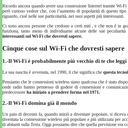
Ricordo ancora quando avere una connessione Internet tramite Wi-Fi
però curioso vedere che, con l’aumento di popolarità di questo tipo
riguardo, cioè nelle sue particolarità, nei suoi aspetti più interessanti.
Ci sono ancora persone che credono a certi miti , e che non è in gr
funziona, tanto meno di individuarne alcune delle sue peculiarità 
interessanti sul Wi-Fi che dovresti sapere.
Cinque cose sul Wi-Fi che dovresti sapere
1.-Il Wi-Fi è probabilmente più vecchio di te che leggi
La sua nascita è avvenuta, nel 1990, il che significa che
questa tecno
Pensiamo che le connessioni wireless siano qualcosa che è stato dispon
onde radio hanno permesso di godere di connessioni e comunicazioni
predecessore
ha iniziato a prendere forma nel 1971.
2.-Il Wi-Fi domina già il mondo
Un paio di decenni fa, quando iniziò a diventare popolare, si diceva
diventata la connessione wireless più popolare e più utilizzata per ac
di abitanti sulla Terra. Oggi possiamo dire che quella previsione era co