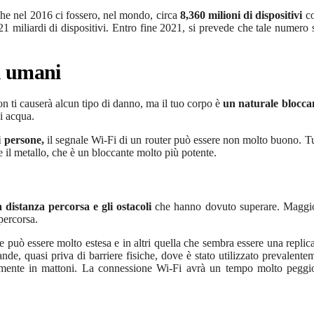
a che nel 2016 ci fossero, nel mondo, circa
8,360 milioni di dispositivi
co
21 miliardi di dispositivi. Entro fine 2021, si prevede che tale numero s
i umani
on ti causerà alcun tipo di danno, ma il tuo corpo è
un naturale blocca
i acqua.
i persone,
il segnale Wi-Fi di un router può essere non molto buono. Tu
me il metallo, che è un bloccante molto più potente.
a distanza percorsa e gli ostacoli
che hanno dovuto superare. Maggio
percorsa.
ne può essere molto estesa e in altri quella che sembra essere una replica
de, quasi priva di barriere fisiche, dove è stato utilizzato prevalentem
almente in mattoni. La connessione Wi-Fi avrà un tempo molto peggi