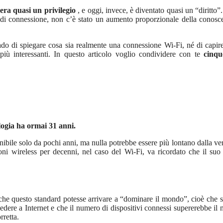
era quasi un privilegio
, e oggi, invece, è diventato quasi un “diritto”
 di connessione, non c’è stato un aumento proporzionale della conosc
ado di spiegare cosa sia realmente una connessione Wi-Fi, né di capi
più interessanti. In questo articolo voglio condividere con te
cinqu
logia ha ormai 31 anni.
ibile solo da pochi anni, ma nulla potrebbe essere più lontano dalla ver
 wireless per decenni, nel caso del Wi-Fi, va ricordato che il suo 
 che questo standard potesse arrivare a “dominare il mondo”, cioè che 
cedere a Internet e che il numero di dispositivi connessi supererebbe il
rretta.