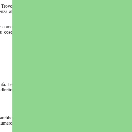
. Trovo
enza al
re come
e cose
ità. Le
diretto
sarebbe
 numero