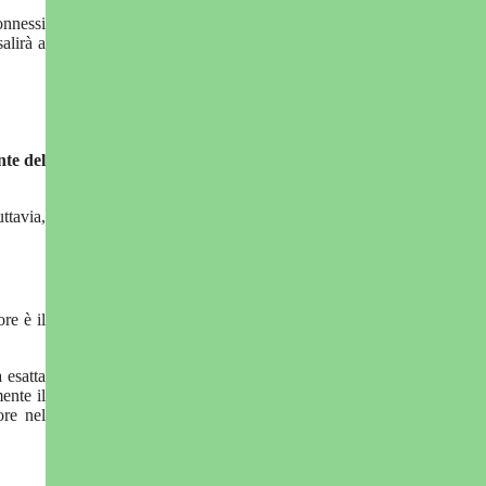
nnessi
alirà a
nte del
ttavia,
re è il
 esatta
ente il
ore nel