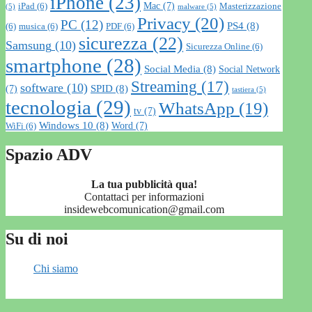
iPhone
(23)
Mac
(7)
iPad
(6)
Masterizzazione
(5)
malware
(5)
Privacy
(20)
PC
(12)
PS4
(8)
(6)
musica
(6)
PDF
(6)
sicurezza
(22)
Samsung
(10)
Sicurezza Online
(6)
smartphone
(28)
Social Media
(8)
Social Network
Streaming
(17)
software
(10)
SPID
(8)
(7)
tastiera
(5)
tecnologia
(29)
WhatsApp
(19)
tv
(7)
Windows 10
(8)
Word
(7)
WiFi
(6)
Spazio ADV
La tua pubblicità qua!
Contattaci per informazioni
insidewebcomunication@gmail.com
Su di noi
Chi siamo