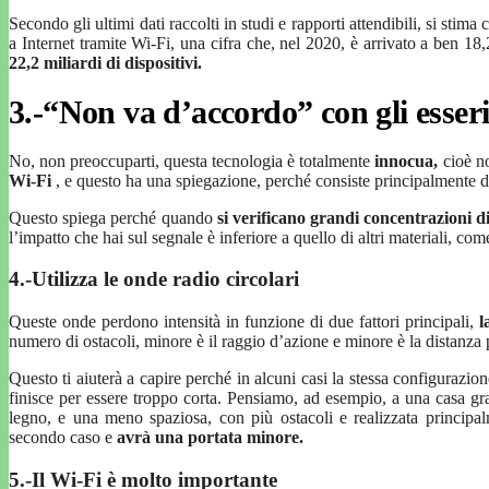
Secondo gli ultimi dati raccolti in studi e rapporti attendibili, si stim
a Internet tramite Wi-Fi, una cifra che, nel 2020, è arrivato a ben 18,
22,2 miliardi di dispositivi.
3.-“Non va d’accordo” con gli esser
No, non preoccuparti, questa tecnologia è totalmente
innocua,
cioè n
Wi-Fi
, e questo ha una spiegazione, perché consiste principalmente d
Questo spiega perché quando
si verificano grandi concentrazioni d
l’impatto che hai sul segnale è inferiore a quello di altri materiali, co
4.-Utilizza le onde radio circolari
Queste onde perdono intensità in funzione di due fattori principali,
l
numero di ostacoli, minore è il raggio d’azione e minore è la distanza 
Questo ti aiuterà a capire perché in alcuni casi la stessa configurazio
finisce per essere troppo corta. Pensiamo, ad esempio, a una casa gran
legno, e una meno spaziosa, con più ostacoli e realizzata princip
secondo caso e
avrà una portata minore.
5.-Il Wi-Fi è molto importante