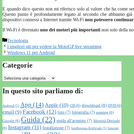
E quando dico questo non mi riferisco solo al valore che ha come se
Questo punto è profondamente legato al secondo che abbiamo già v
dispositivi connessi a Internet tramite Wi-Fi
non potessero continuare
Il Wi-Fi è diventato
uno dei motori più importanti
non solo della no
Categorie
Tecnologia
I migliori siti per vedere la MotoGP live streaming
Windows 11 per Android
Categorie
Categorie
In questo sito parliamo di:
App
(14)
Apple
(10)
download
(8)
CD
(6)
DVD
(6)
Android
(5)
Facebook
(12)
email
(9)
foto
(7)
fotografia
(7)
gaming
(6)
Guida
(22)
guida all'acquisto
(7)
Google
(6)
Identità Digitale
Instagram
(11)
Installazione
(7)
(6)
Intelligenza Artificiale
(5)
Internet