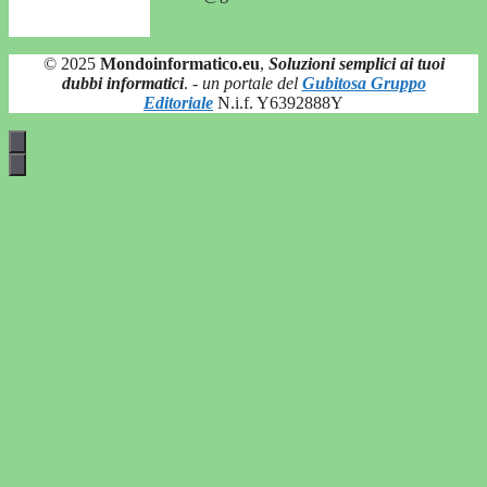
© 2025
Mondoinformatico.eu
,
Soluzioni semplici ai tuoi
dubbi informatici
.
- un portale del
Gubitosa Gruppo
Editoriale
N.i.f. Y6392888Y