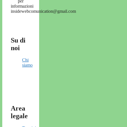
per
informazioni
insidewebcomunication@gmail.com
Su di
noi
Chi
siamo
Area
legale