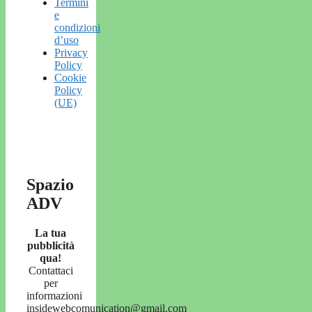
Termini
e
condizioni
d’uso
Privacy
Policy
Cookie
Policy
(UE)
Spazio
ADV
La tua
pubblicità
qua!
Contattaci
per
informazioni
insidewebcomunication@gmail.com