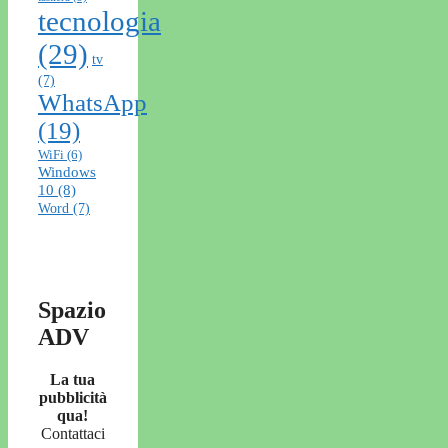
tecnologia
(29)
tv
(7)
WhatsApp
(19)
WiFi
(6)
Windows
10
(8)
Word
(7)
Spazio
ADV
La tua
pubblicità
qua!
Contattaci