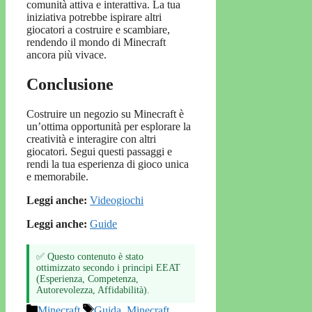
comunità attiva e interattiva. La tua
iniziativa potrebbe ispirare altri
giocatori a costruire e scambiare,
rendendo il mondo di Minecraft
ancora più vivace.
Conclusione
Costruire un negozio su Minecraft è
un’ottima opportunità per esplorare la
creatività e interagire con altri
giocatori. Segui questi passaggi e
rendi la tua esperienza di gioco unica
e memorabile.
Leggi anche:
Videogiochi
Leggi anche:
Guide
✅ Questo contenuto è stato
ottimizzato secondo i principi EEAT
(Esperienza, Competenza,
Autorevolezza, Affidabilità).
Categorie
Tag
Minecraft
Guida
,
Minecraft
,