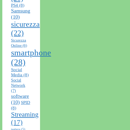
PS4
(8)
Samsung
(10)
sicurezza
(22)
Sicurezza
Online
(6)
smartphone
(28)
Social
Media
(8)
Social
Network
(7)
software
(10)
SPID
(8)
Streaming
(17)
tastiera
(5)