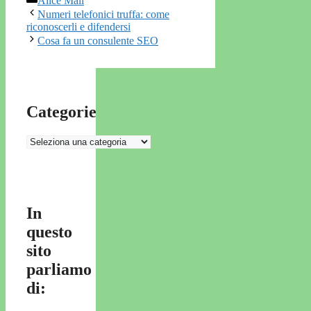
Alice Mail
Numeri telefonici truffa: come
riconoscerli e difendersi
Cosa fa un consulente SEO
Categorie
Categorie
In
questo
sito
parliamo
di: