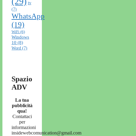
(29)
tv
(7)
WhatsApp
(19)
WiFi
(6)
Windows
10
(8)
Word
(7)
Spazio
ADV
La tua
pubblicità
qua!
Contattaci
per
informazioni
insidewebcomunication@gmail.com