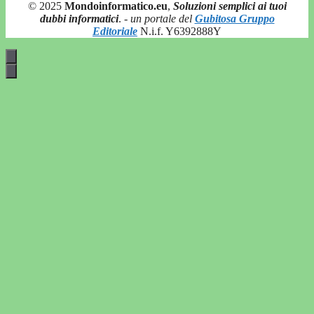
© 2025
Mondoinformatico.eu
,
Soluzioni semplici ai tuoi
dubbi informatici
.
- un portale del
Gubitosa Gruppo
Editoriale
N.i.f. Y6392888Y