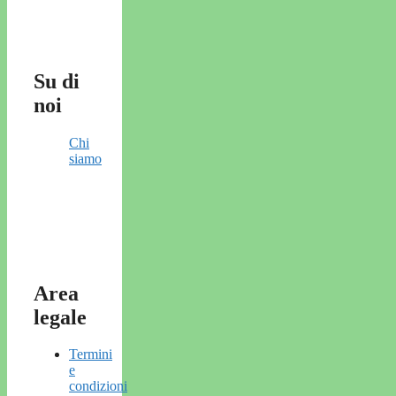
Su di
noi
Chi
siamo
Area
legale
Termini
e
condizioni