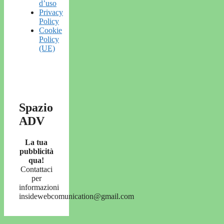
d’uso
Privacy
Policy
Cookie
Policy
(UE)
Spazio
ADV
La tua
pubblicità
qua!
Contattaci
per
informazioni
insidewebcomunication@gmail.com