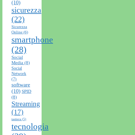
(10)
sicurezza
(22)
Sicurezza
Online
(6)
smartphone
(28)
Social
Media
(8)
Social
Network
(7)
software
(10)
SPID
(8)
Streaming
(17)
tastiera
(5)
tecnologia