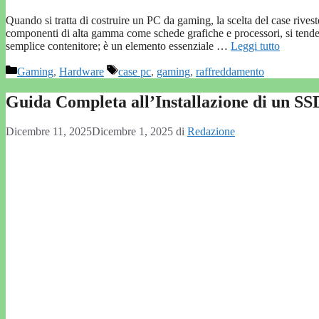
Quando si tratta di costruire un PC da gaming, la scelta del case rive
componenti di alta gamma come schede grafiche e processori, si tende a
semplice contenitore; è un elemento essenziale …
Leggi tutto
Categorie
Tag
Gaming
,
Hardware
case pc
,
gaming
,
raffreddamento
Guida Completa all’Installazione di un SS
Dicembre 11, 2025
Dicembre 1, 2025
di
Redazione