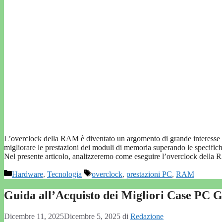
L’overclock della RAM è diventato un argomento di grande interesse tr
migliorare le prestazioni dei moduli di memoria superando le specifiche s
Nel presente articolo, analizzeremo come eseguire l’overclock dell
Categorie
Tag
Hardware
,
Tecnologia
overclock
,
prestazioni PC
,
RAM
Guida all’Acquisto dei Migliori Case PC G
Dicembre 11, 2025
Dicembre 5, 2025
di
Redazione