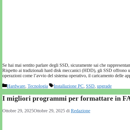
Se hai mai sentito parlare degli SSD, sicuramente sai che rappresenta
Rispetto ai tradizionali hard disk meccanici (HDD), gli SSD offrono un
operazioni come l’avvio del sistema operativo, il caricamento delle ap
Categorie
Tag
Hardware
,
Tecnologia
Installazione PC
,
SSD
,
upgrade
I migliori programmi per formattare in F
Ottobre 29, 2025
Ottobre 29, 2025
di
Redazione