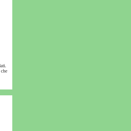
ati.
 che