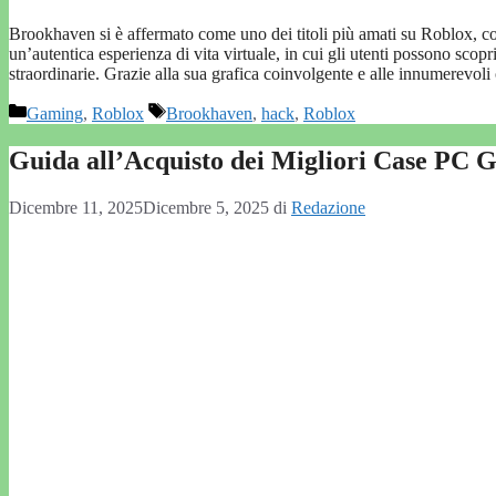
Brookhaven si è affermato come uno dei titoli più amati su Roblox, con
un’autentica esperienza di vita virtuale, in cui gli utenti possono scopr
straordinarie. Grazie alla sua grafica coinvolgente e alle innumerevol
Categorie
Tag
Gaming
,
Roblox
Brookhaven
,
hack
,
Roblox
Guida all’Acquisto dei Migliori Case PC G
Dicembre 11, 2025
Dicembre 5, 2025
di
Redazione