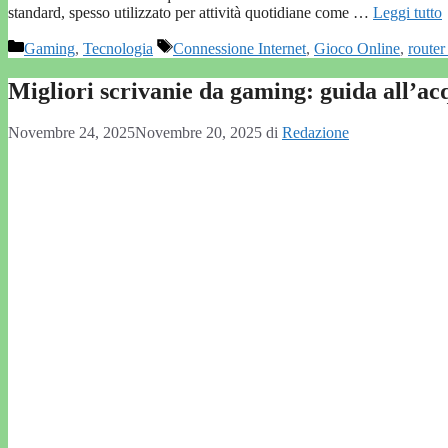
standard, spesso utilizzato per attività quotidiane come …
Leggi tutto
Categorie
Tag
Gaming
,
Tecnologia
Connessione Internet
,
Gioco Online
,
route
Migliori scrivanie da gaming: guida all’acq
Novembre 24, 2025
Novembre 20, 2025
di
Redazione