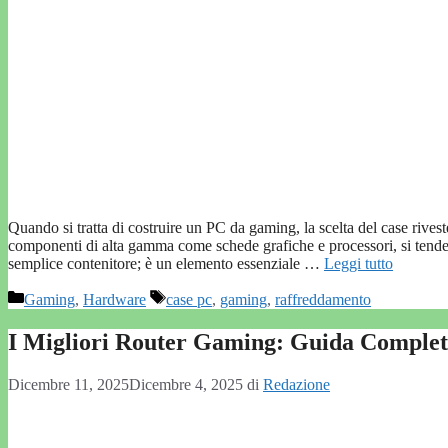
Quando si tratta di costruire un PC da gaming, la scelta del case rive
componenti di alta gamma come schede grafiche e processori, si tende a
semplice contenitore; è un elemento essenziale …
Leggi tutto
Categorie
Tag
Gaming
,
Hardware
case pc
,
gaming
,
raffreddamento
I Migliori Router Gaming: Guida Completa
Dicembre 11, 2025
Dicembre 4, 2025
di
Redazione