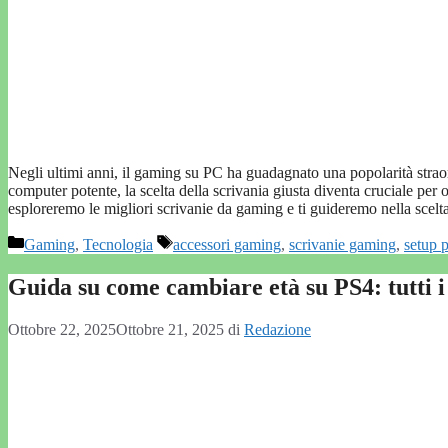
Negli ultimi anni, il gaming su PC ha guadagnato una popolarità straor
computer potente, la scelta della scrivania giusta diventa cruciale per o
esploreremo le migliori scrivanie da gaming e ti guideremo nella scel
Categorie
Tag
Gaming
,
Tecnologia
accessori gaming
,
scrivanie gaming
,
setup 
Guida su come cambiare età su PS4: tutti i
Ottobre 22, 2025
Ottobre 21, 2025
di
Redazione