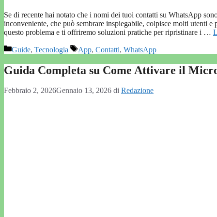
Se di recente hai notato che i nomi dei tuoi contatti su WhatsApp sono 
inconveniente, che può sembrare inspiegabile, colpisce molti utenti e p
questo problema e ti offriremo soluzioni pratiche per ripristinare i …
L
Categorie
Tag
Guide
,
Tecnologia
App
,
Contatti
,
WhatsApp
Guida Completa su Come Attivare il Mic
Febbraio 2, 2026
Gennaio 13, 2026
di
Redazione