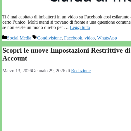
Ti è mai capitato di imbatterti in un video su Facebook così esilaran
certo l’unico. Molti utenti si trovano di fronte a una questione comune
se non esiste un modo diretto per …
Leggi tutto
Categorie
Tag
Social Media
Condivisione
,
Facebook
,
video
,
WhatsApp
Scopri le nuove Impostazioni Restrittive 
Account
Marzo 13, 2026
Gennaio 29, 2026
di
Redazione