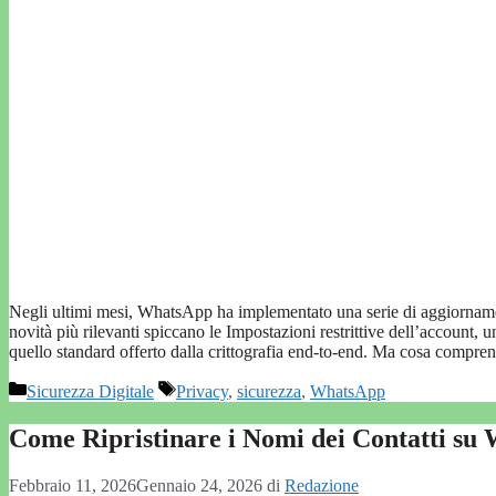
Negli ultimi mesi, WhatsApp ha implementato una serie di aggiornamenti 
novità più rilevanti spiccano le Impostazioni restrittive dell’account, 
quello standard offerto dalla crittografia end-to-end. Ma cosa comp
Categorie
Tag
Sicurezza Digitale
Privacy
,
sicurezza
,
WhatsApp
Come Ripristinare i Nomi dei Contatti su
Febbraio 11, 2026
Gennaio 24, 2026
di
Redazione