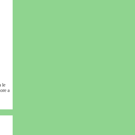
 le
iore a