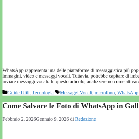
WhatsApp rappresenta una delle piattaforme di messaggistica più popola
immagini, video e messaggi vocali. Tuttavia, potrebbe capitare di imbatt
inviare messaggi vocali. In questo articolo, analizzeremo come atti
Categorie
Tag
Guide Utili
,
Tecnologia
Messaggi Vocali
,
microfono
,
WhatsApp
Come Salvare le Foto di WhatsApp in Gall
Febbraio 2, 2026
Gennaio 9, 2026
di
Redazione