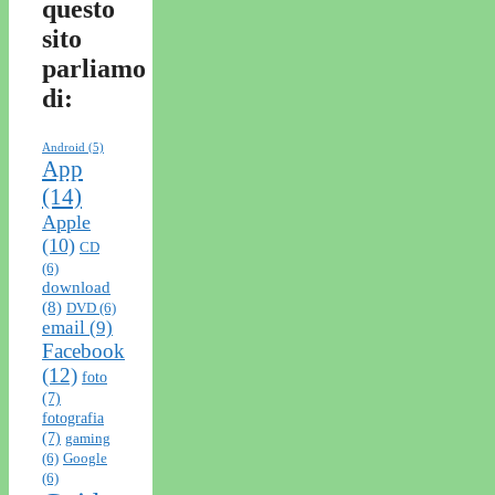
questo
sito
parliamo
di:
Android
(5)
App
(14)
Apple
(10)
CD
(6)
download
(8)
DVD
(6)
email
(9)
Facebook
(12)
foto
(7)
fotografia
(7)
gaming
(6)
Google
(6)