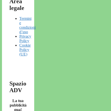
Area
legale
Termini
e
condizioni
d’uso
Privacy
Policy
Cookie
Policy
(UE)
Spazio
ADV
La tua
pubblicità
qua!