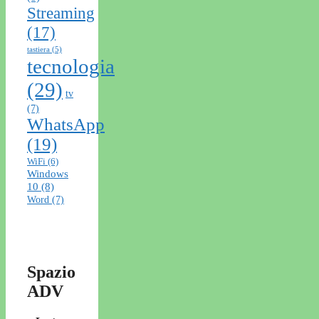
Streaming
(17)
tastiera
(5)
tecnologia
(29)
tv
(7)
WhatsApp
(19)
WiFi
(6)
Windows
10
(8)
Word
(7)
Spazio
ADV