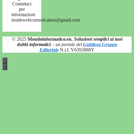
Contattaci
per
informazioni
insidewebcomunication@gmail.com
© 2025
Mondoinformatico.eu
,
Soluzioni semplici ai tuoi
dubbi informatici
.
- un portale del
Gubitosa Gruppo
Editoriale
N.i.f. Y6392888Y