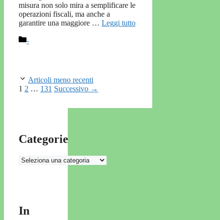
misura non solo mira a semplificare le
operazioni fiscali, ma anche a
garantire una maggiore …
Leggi tutto
Categorie
-
Articoli meno recenti
Pagina
Pagina
Pagina
1
2
…
131
Successivo
→
Categorie
Categorie
In