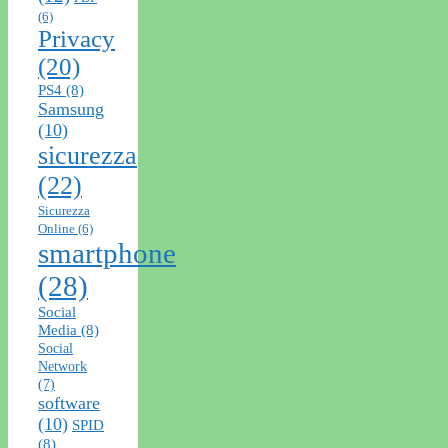
(6)
Privacy
(20)
PS4
(8)
Samsung
(10)
sicurezza
(22)
Sicurezza
Online
(6)
smartphone
(28)
Social
Media
(8)
Social
Network
(7)
software
(10)
SPID
(8)