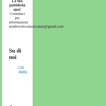
La tua
pubblicità
qua!
Contattaci
per
informazioni
insidewebcomunication@gmail.com
Su di
noi
Chi
siamo