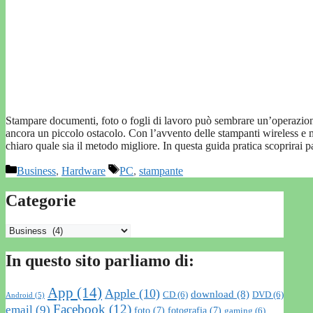
Stampare documenti, foto o fogli di lavoro può sembrare un’operazion
ancora un piccolo ostacolo. Con l’avvento delle stampanti wireless e 
chiaro quale sia il metodo migliore. In questa guida pratica scoprirai
Categorie
Tag
Business
,
Hardware
PC
,
stampante
Categorie
Categorie
In questo sito parliamo di:
App
(14)
Apple
(10)
download
(8)
CD
(6)
DVD
(6)
Android
(5)
Facebook
(12)
email
(9)
foto
(7)
fotografia
(7)
gaming
(6)