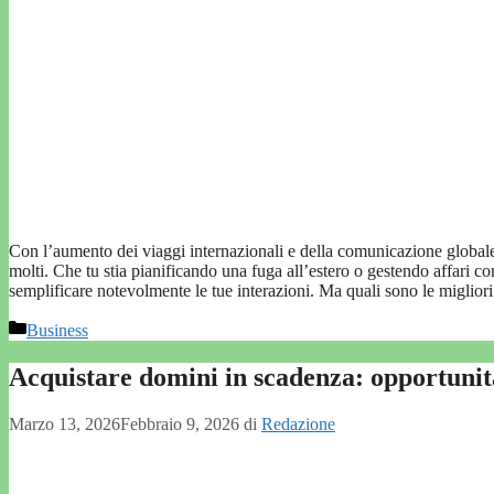
Con l’aumento dei viaggi internazionali e della comunicazione globale
molti. Che tu stia pianificando una fuga all’estero o gestendo affari c
semplificare notevolmente le tue interazioni. Ma quali sono le miglio
Categorie
Business
Acquistare domini in scadenza: opportunit
Marzo 13, 2026
Febbraio 9, 2026
di
Redazione