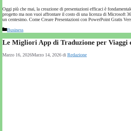
Oggi più che mai, la creazione di presentazioni efficaci è fondamenta
progetto ma non vuoi affrontare il costo di una licenza di Microsoft 3
un centesimo. Come Creare Presentazioni con PowerPoint Gratis Ve
Categorie
Business
Le Migliori App di Traduzione per Viaggi
Marzo 16, 2026
Marzo 14, 2026
di
Redazione