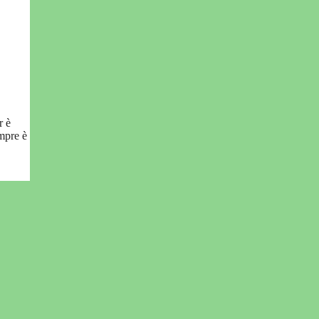
r è
empre è