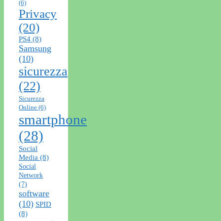
(6)
Privacy
(20)
PS4
(8)
Samsung
(10)
sicurezza
(22)
Sicurezza
Online
(6)
smartphone
(28)
Social
Media
(8)
Social
Network
(7)
software
(10)
SPID
(8)