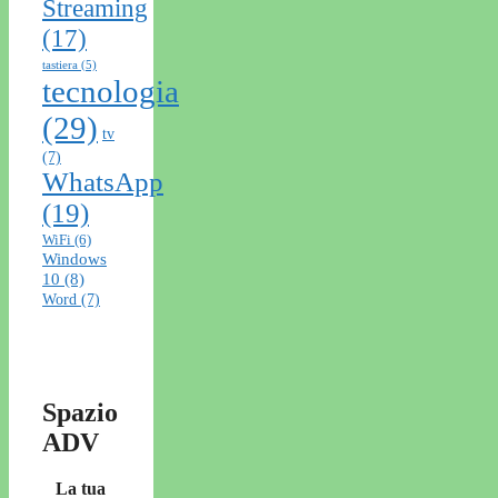
Streaming
(17)
tastiera
(5)
tecnologia
(29)
tv
(7)
WhatsApp
(19)
WiFi
(6)
Windows
10
(8)
Word
(7)
Spazio
ADV
La tua