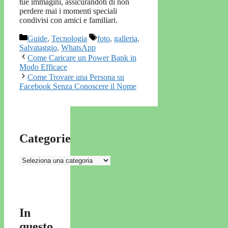
tue immagini, assicurandoti di non
perdere mai i momenti speciali
condivisi con amici e familiari.
Categorie
Tag
Guide
,
Tecnologia
foto
,
galleria
,
Salvataggio
,
WhatsApp
Come Caricare un Power Bank in
Modo Efficace
Come Trovare una Persona su
Facebook Senza Conoscere il Nome
Categorie
Categorie
In
questo