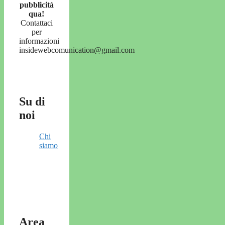
pubblicità
qua!
Contattaci
per
informazioni
insidewebcomunication@gmail.com
Su di
noi
Chi
siamo
Area