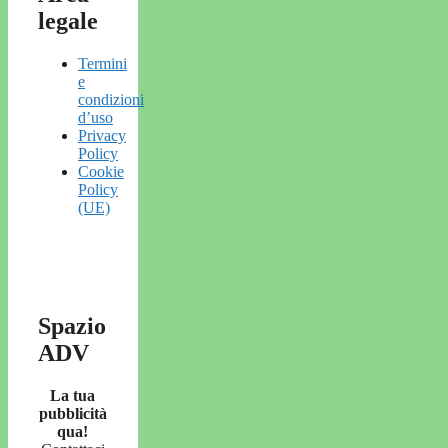
legale
Termini
e
condizioni
d’uso
Privacy
Policy
Cookie
Policy
(UE)
Spazio
ADV
La tua
pubblicità
qua!