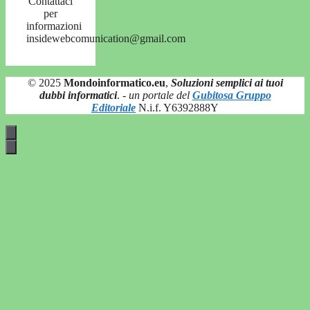
Contattaci
per
informazioni
insidewebcomunication@gmail.com
© 2025
Mondoinformatico.eu
,
Soluzioni semplici ai tuoi
dubbi informatici
.
- un portale del
Gubitosa Gruppo
Editoriale
N.i.f. Y6392888Y