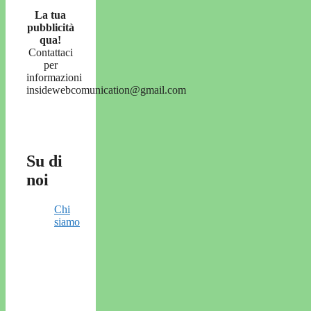
La tua
pubblicità
qua!
Contattaci
per
informazioni
insidewebcomunication@gmail.com
Su di
noi
Chi
siamo