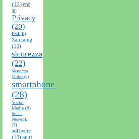
(12)
PDF
(6)
Privacy
(20)
PS4
(8)
Samsung
(10)
sicurezza
(22)
Sicurezza
Online
(6)
smartphone
(28)
Social
Media
(8)
Social
Network
(7)
software
(10)
SPID