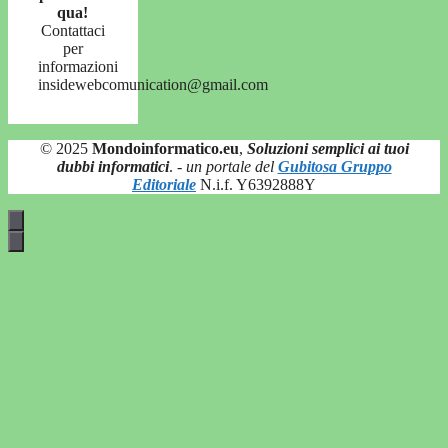
qua!
Contattaci
per
informazioni
insidewebcomunication@gmail.com
© 2025
Mondoinformatico.eu
,
Soluzioni semplici ai tuoi
dubbi informatici
.
- un portale del
Gubitosa Gruppo
Editoriale
N.i.f. Y6392888Y