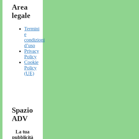
Area
legale
Termini
e
condizioni
d’uso
Privacy
Policy
Cookie
Policy
(UE)
Spazio
ADV
La tua
pubblicità