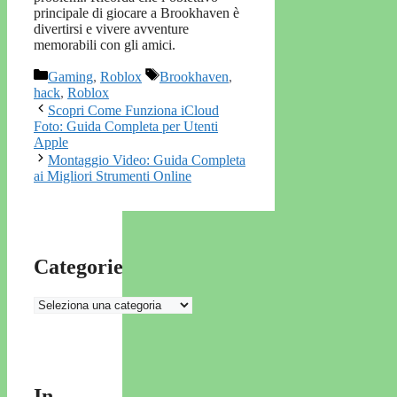
principale di giocare a Brookhaven è
divertirsi e vivere avventure
memorabili con gli amici.
Categorie
Tag
Gaming
,
Roblox
Brookhaven
,
hack
,
Roblox
Scopri Come Funziona iCloud
Foto: Guida Completa per Utenti
Apple
Montaggio Video: Guida Completa
ai Migliori Strumenti Online
Categorie
Categorie
In