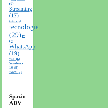
(8)
Streaming
(17)
tastiera
(5)
tecnologia
(29)
tv
(7)
WhatsApp
(19)
WiFi
(6)
Windows
10
(8)
Word
(7)
Spazio
ADV