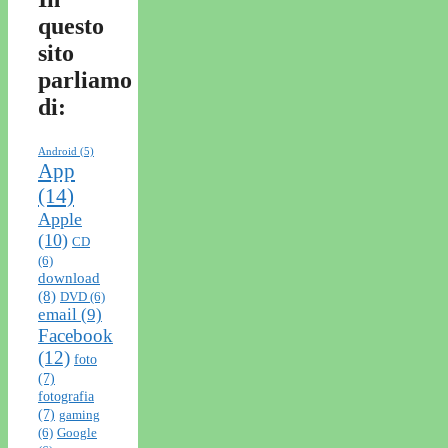
questo
sito
parliamo
di:
Android
(5)
App
(14)
Apple
(10)
CD
(6)
download
(8)
DVD
(6)
email
(9)
Facebook
(12)
foto
(7)
fotografia
(7)
gaming
(6)
Google