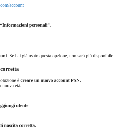
.com/account
“Informazioni personali”
.
ount
. Se hai già usato questa opzione, non sarà più disponibile.
corretta
 soluzione è
creare un nuovo account PSN
.
a nuova età.
ggiungi utente
.
 di nascita corretta
.