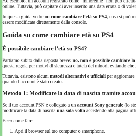
Ad esempio, un account registrato come “minorenne” non può effettuare
online. Tuttavia, può capitare di aver inserito una data errata o di vole
In questa guida vedremo
come cambiare l’età su PS4
, cosa si può m
essere modificata direttamente dalla console.
Guida su come cambiare età su PS4
È possibile cambiare l’età su PS4?
Partiamo subito dalla risposta breve:
no, non è possibile cambiare la
questa regola per motivi di sicurezza e tutela dei minori, evitando che g
Tuttavia, esistono alcuni
metodi alternativi e ufficiali
per aggiornare l
quando l’account è stato creato.
Metodo 1: Modificare la data di nascita tramite accou
Se il tuo account PSN è collegato a un
account Sony generale
(lo st
modificare la data di nascita
una sola volta
accedendo alla pagina uffi
Ecco come fare:
Apri il browser sul tuo computer o smartphone.