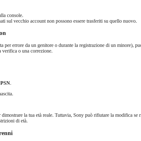
ulla console.
uati sul vecchio account non possono essere trasferiti su quello nuovo.
ion
rita per errore da un genitore o durante la registrazione di un minore), pu
 verifica o una correzione.
t PSN
.
nascita.
mostrare la tua età reale. Tuttavia, Sony può rifiutare la modifica se r
rizioni di età.
renni