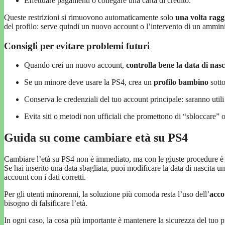
Effettuare pagamenti o collegare una carta di credito.
Queste restrizioni si rimuovono automaticamente solo
una volta ragg
del profilo: serve quindi un nuovo account o l’intervento di un amminis
Consigli per evitare problemi futuri
Quando crei un nuovo account,
controlla bene la data di nasc
Se un minore deve usare la PS4, crea un
profilo bambino
sotto
Conserva le credenziali del tuo account principale: saranno utili
Evita siti o metodi non ufficiali che promettono di “sbloccare” 
Guida su come cambiare età su PS4
Cambiare l’età su PS4 non è immediato, ma con le giuste procedure è p
Se hai inserito una data sbagliata, puoi modificare la data di nascita un
account con i dati corretti.
Per gli utenti minorenni, la soluzione più comoda resta l’uso dell’
acco
bisogno di falsificare l’età.
In ogni caso, la cosa più importante è mantenere la sicurezza del tuo pr