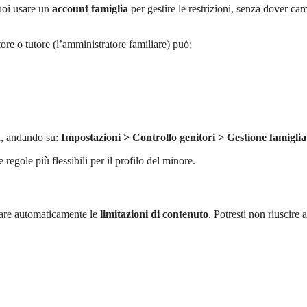
uoi usare un
account famiglia
per gestire le restrizioni, senza dover ca
tore o tutore (l’amministratore familiare) può:
on, andando su:
Impostazioni > Controllo genitori > Gestione famiglia
 regole più flessibili per il profilo del minore.
licare automaticamente le
limitazioni di contenuto
. Potresti non riuscire a