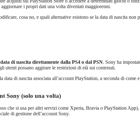
 acquisti sul PlayStation Store o accedere a determinati giochi o funz
r aggiornare i propri dati una volta diventati maggiorenni.
odificare, cosa no, e quali alternative esistono se la data di nascita non 
 data di nascita direttamente dalla PS4 o dal PSN
. Sony ha impostat
li utenti possano aggirare le restrizioni di età sui contenuti.
a data di nascita associata all’account PlayStation, a seconda di come e
nt Sony (solo una volta)
esso che si usa per altri servizi come Xperia, Bravia o PlayStation App),
ciale di gestione dell’account Sony.