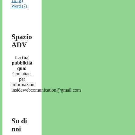
10
(8)
Word
(7)
Spazio
ADV
La tua
pubblicità
qua!
Contattaci
per
informazioni
insidewebcomunication@gmail.com
Su di
noi