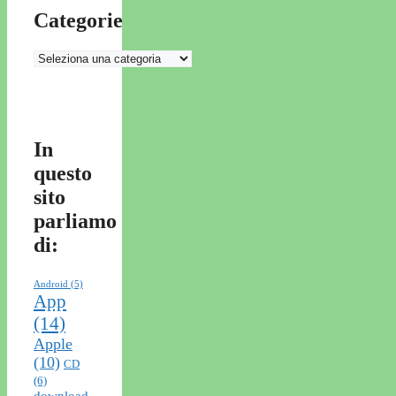
Categorie
Categorie
In
questo
sito
parliamo
di:
Android
(5)
App
(14)
Apple
(10)
CD
(6)
download