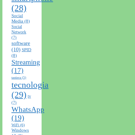
(28)
Social
Media
(8)
Social
Network
(7)
software
(10)
SPID
(8)
Streaming
(17)
tastiera
(5)
tecnologia
(29)
tv
(7)
WhatsApp
(19)
WiFi
(6)
Windows