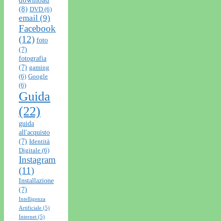
(8)
DVD
(6)
email
(9)
Facebook
(12)
foto
(7)
fotografia
(7)
gaming
(6)
Google
(6)
Guida
(22)
guida
all'acquisto
(7)
Identità
Digitale
(6)
Instagram
(11)
Installazione
(7)
Intelligenza
Artificiale
(5)
Internet
(5)