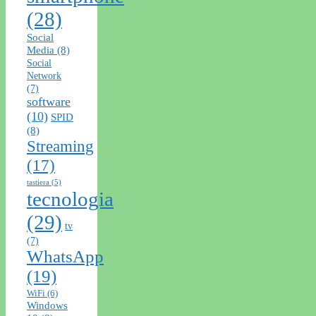
(28)
Social
Media
(8)
Social
Network
(7)
software
(10)
SPID
(8)
Streaming
(17)
tastiera
(5)
tecnologia
(29)
tv
(7)
WhatsApp
(19)
WiFi
(6)
Windows