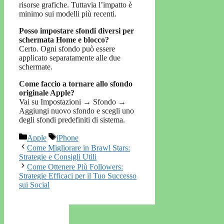
risorse grafiche. Tuttavia l’impatto è
minimo sui modelli più recenti.
Posso impostare sfondi diversi per
schermata Home e blocco?
Certo. Ogni sfondo può essere
applicato separatamente alle due
schermate.
Come faccio a tornare allo sfondo
originale Apple?
Vai su Impostazioni → Sfondo →
Aggiungi nuovo sfondo e scegli uno
degli sfondi predefiniti di sistema.
Categorie
Tag
Apple
iPhone
Come Migliorare in Brawl Stars:
Strategie e Consigli Utili
Come Ottenere Più Followers:
Strategie Efficaci per il Tuo Successo
sui Social