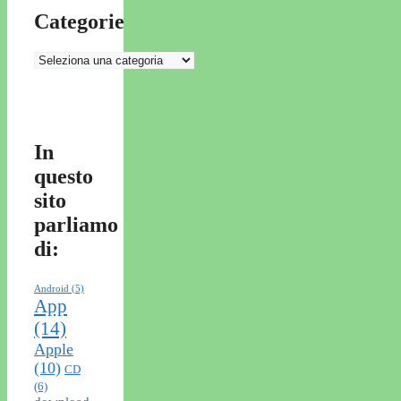
Categorie
Categorie
In
questo
sito
parliamo
di:
Android
(5)
App
(14)
Apple
(10)
CD
(6)