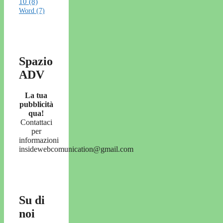
10
(8)
Word
(7)
Spazio
ADV
La tua
pubblicità
qua!
Contattaci
per
informazioni
insidewebcomunication@gmail.com
Su di
noi