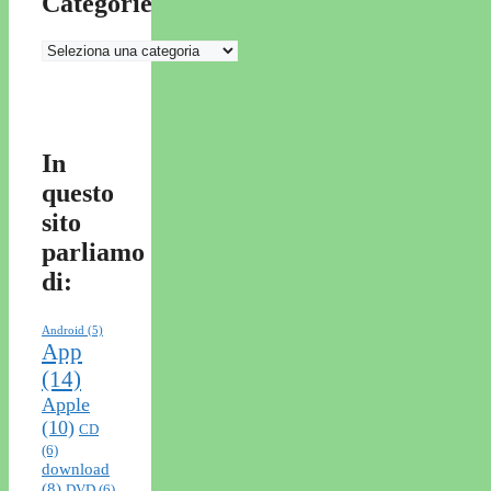
Categorie
Categorie
In
questo
sito
parliamo
di:
Android
(5)
App
(14)
Apple
(10)
CD
(6)
download
(8)
DVD
(6)