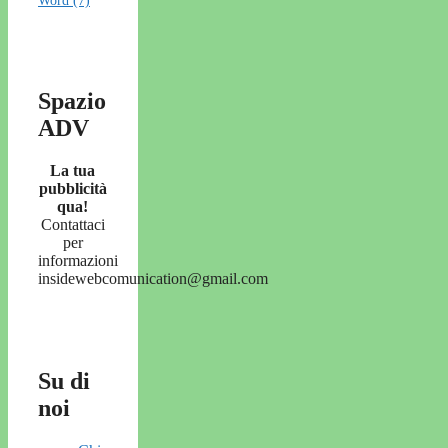
Word
(7)
Spazio
ADV
La tua
pubblicità
qua!
Contattaci
per
informazioni
insidewebcomunication@gmail.com
Su di
noi