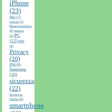
iPhone
(23)
Mac
(7)
malware
(5)
Masterizzazione
(6)
musica
PC
(6)
(12)
PDF
(6)
Privacy
(20)
PS4
(8)
Samsung
(10)
sicurezza
(22)
Sicurezza
Online
(6)
smartphone