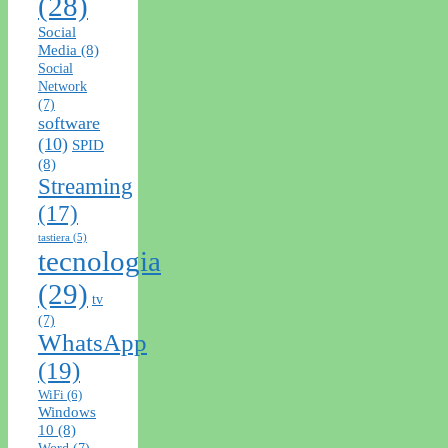
(28)
Social
Media
(8)
Social
Network
(7)
software
(10)
SPID
(8)
Streaming
(17)
tastiera
(5)
tecnologia
(29)
tv
(7)
WhatsApp
(19)
WiFi
(6)
Windows
10
(8)