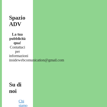
Spazio
ADV
La tua
pubblicità
qua!
Contattaci
per
informazioni
insidewebcomunication@gmail.com
Su di
noi
Chi
siamo