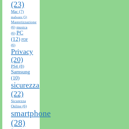
(23)
Mac
(7)
malware
(5)
Masterizzazione
(6)
musica
PC
(6)
(12)
PDF
(6)
Privacy
(20)
PS4
(8)
Samsung
(10)
sicurezza
(22)
Sicurezza
Online
(6)
smartphone
(28)