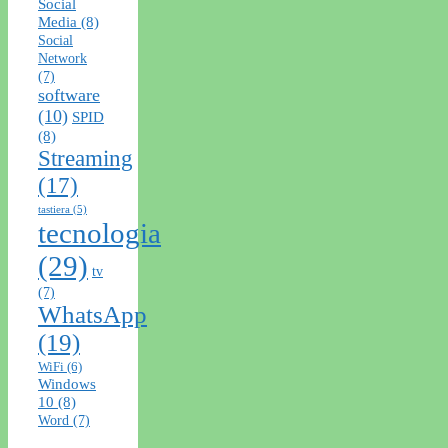
Social
Media
(8)
Social
Network
(7)
software
(10)
SPID
(8)
Streaming
(17)
tastiera
(5)
tecnologia
(29)
tv
(7)
WhatsApp
(19)
WiFi
(6)
Windows
10
(8)
Word
(7)