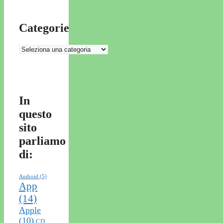
Categorie
Categorie
In
questo
sito
parliamo
di:
Android
(5)
App
(14)
Apple
(10)
CD