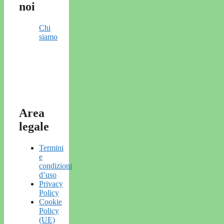
noi
Chi
siamo
Area
legale
Termini
e
condizioni
d’uso
Privacy
Policy
Cookie
Policy
(UE)