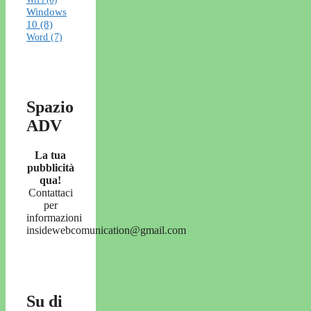
Windows
10
(8)
Word
(7)
Spazio
ADV
La tua
pubblicità
qua!
Contattaci
per
informazioni
insidewebcomunication@gmail.com
Su di