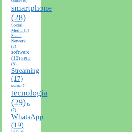
Online
(6)
smartphone
(28)
Social
Media
(8)
Social
Network
(7)
software
(10)
SPID
(8)
Streaming
(17)
tastiera
(5)
tecnologia
(29)
tv
(7)
WhatsApp
(19)
WiFi
(6)