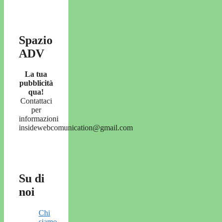
Spazio
ADV
La tua
pubblicità
qua!
Contattaci
per
informazioni
insidewebcomunication@gmail.com
Su di
noi
Chi
siamo