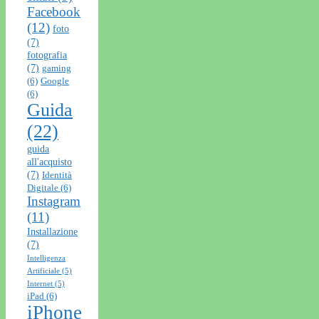
Facebook
(12)
foto
(7)
fotografia
(7)
gaming
(6)
Google
(6)
Guida
(22)
guida
all'acquisto
(7)
Identità
Digitale
(6)
Instagram
(11)
Installazione
(7)
Intelligenza
Artificiale
(5)
Internet
(5)
iPad
(6)
iPhone