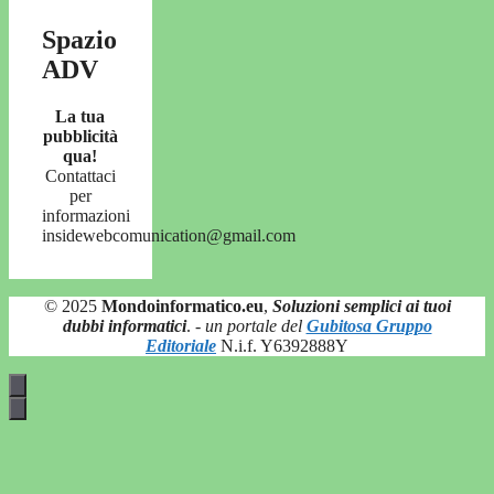
Spazio
ADV
La tua
pubblicità
qua!
Contattaci
per
informazioni
insidewebcomunication@gmail.com
© 2025
Mondoinformatico.eu
,
Soluzioni semplici ai tuoi
dubbi informatici
.
- un portale del
Gubitosa Gruppo
Editoriale
N.i.f. Y6392888Y