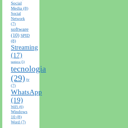
Social
Media
(8)
Social
Network
(7)
software
(10)
SPID
(8)
Streaming
(17)
tastiera
(5)
tecnologia
(29)
tv
(7)
WhatsApp
(19)
WiFi
(6)
Windows
10
(8)
Word
(7)