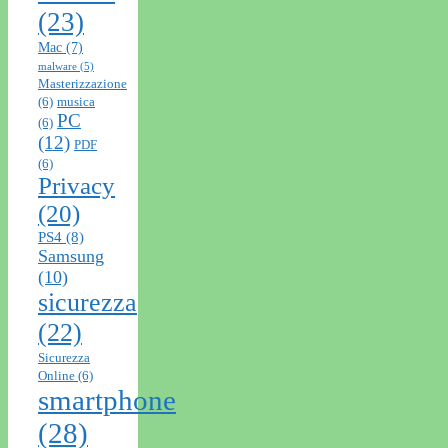
(23)
Mac
(7)
malware
(5)
Masterizzazione
(6)
musica
PC
(6)
(12)
PDF
(6)
Privacy
(20)
PS4
(8)
Samsung
(10)
sicurezza
(22)
Sicurezza
Online
(6)
smartphone
(28)