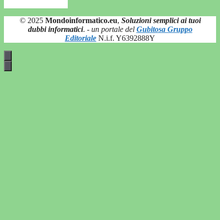
© 2025
Mondoinformatico.eu
,
Soluzioni semplici ai tuoi
dubbi informatici
.
- un portale del
Gubitosa Gruppo
Editoriale
N.i.f. Y6392888Y