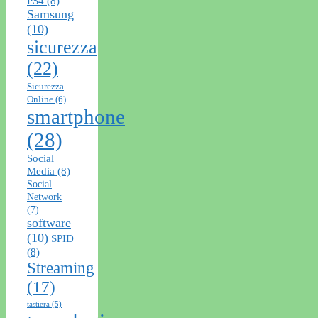
PS4
(8)
Samsung
(10)
sicurezza
(22)
Sicurezza
Online
(6)
smartphone
(28)
Social
Media
(8)
Social
Network
(7)
software
(10)
SPID
(8)
Streaming
(17)
tastiera
(5)