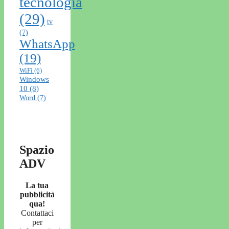
tecnologia
(29)
tv
(7)
WhatsApp
(19)
WiFi
(6)
Windows
10
(8)
Word
(7)
Spazio
ADV
La tua
pubblicità
qua!
Contattaci
per