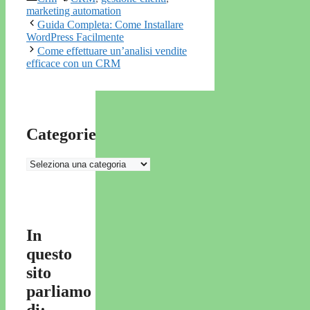
marketing automation
Guida Completa: Come Installare
WordPress Facilmente
Come effettuare un’analisi vendite
efficace con un CRM
Categorie
Categorie
In
questo
sito
parliamo