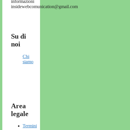
informazioni
insidewebcomunication@gmail.com
Su di
noi
Chi
siamo
Area
legale
Termini