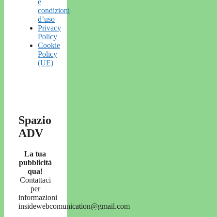
e
condizioni
d’uso
Privacy
Policy
Cookie
Policy
(UE)
Spazio
ADV
La tua
pubblicità
qua!
Contattaci
per
informazioni
insidewebcomunication@gmail.com