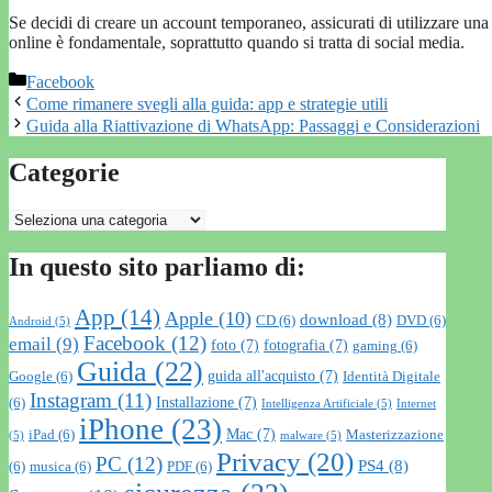
Se decidi di creare un account temporaneo, assicurati di utilizzare un
online è fondamentale, soprattutto quando si tratta di social media.
Categorie
Facebook
Come rimanere svegli alla guida: app e strategie utili
Guida alla Riattivazione di WhatsApp: Passaggi e Considerazioni
Categorie
Categorie
In questo sito parliamo di:
App
(14)
Apple
(10)
download
(8)
CD
(6)
DVD
(6)
Android
(5)
Facebook
(12)
email
(9)
foto
(7)
fotografia
(7)
gaming
(6)
Guida
(22)
guida all'acquisto
(7)
Google
(6)
Identità Digitale
Instagram
(11)
Installazione
(7)
(6)
Intelligenza Artificiale
(5)
Internet
iPhone
(23)
Mac
(7)
iPad
(6)
Masterizzazione
(5)
malware
(5)
Privacy
(20)
PC
(12)
PS4
(8)
(6)
musica
(6)
PDF
(6)