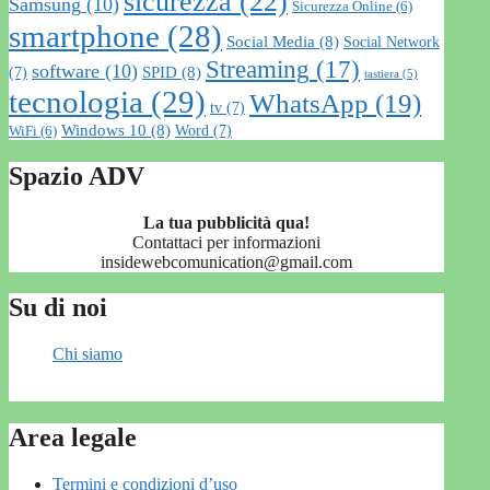
sicurezza
(22)
Samsung
(10)
Sicurezza Online
(6)
smartphone
(28)
Social Media
(8)
Social Network
Streaming
(17)
software
(10)
SPID
(8)
(7)
tastiera
(5)
tecnologia
(29)
WhatsApp
(19)
tv
(7)
Windows 10
(8)
Word
(7)
WiFi
(6)
Spazio ADV
La tua pubblicità qua!
Contattaci per informazioni
insidewebcomunication@gmail.com
Su di noi
Chi siamo
Area legale
Termini e condizioni d’uso