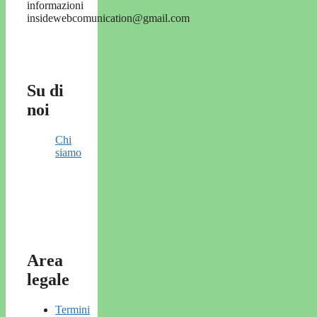
informazioni
insidewebcomunication@gmail.com
Su di
noi
Chi
siamo
Area
legale
Termini