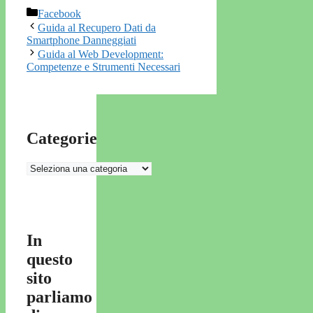
Categorie
Facebook
Guida al Recupero Dati da
Smartphone Danneggiati
Guida al Web Development:
Competenze e Strumenti Necessari
Categorie
Categorie
In
questo
sito
parliamo