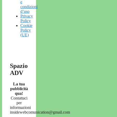
e
condizioni
d’uso
Privacy
Policy
Cookie
Policy
(UE)
Spazio
ADV
La tua
pubblicità
qua!
Contattaci
per
informazioni
insidewebcomunication@gmail.com