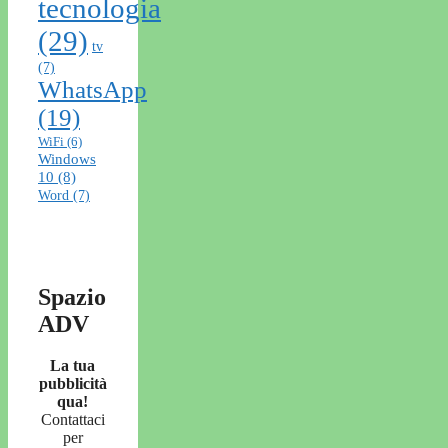
tecnologia
(29)
tv
(7)
WhatsApp
(19)
WiFi
(6)
Windows
10
(8)
Word
(7)
Spazio
ADV
La tua
pubblicità
qua!
Contattaci
per