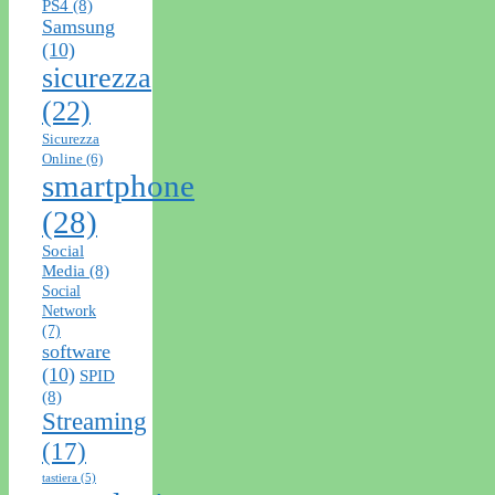
PS4
(8)
Samsung
(10)
sicurezza
(22)
Sicurezza
Online
(6)
smartphone
(28)
Social
Media
(8)
Social
Network
(7)
software
(10)
SPID
(8)
Streaming
(17)
tastiera
(5)