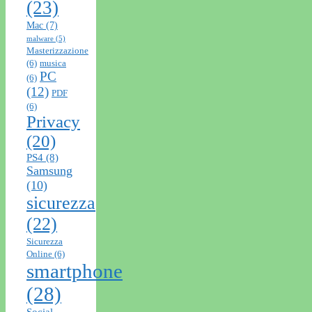
(23)
Mac
(7)
malware
(5)
Masterizzazione
(6)
musica
PC
(6)
(12)
PDF
(6)
Privacy
(20)
PS4
(8)
Samsung
(10)
sicurezza
(22)
Sicurezza
Online
(6)
smartphone
(28)
Social