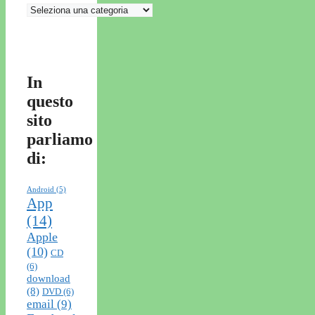
Categorie
In
questo
sito
parliamo
di:
Android
(5)
App
(14)
Apple
(10)
CD
(6)
download
(8)
DVD
(6)
email
(9)