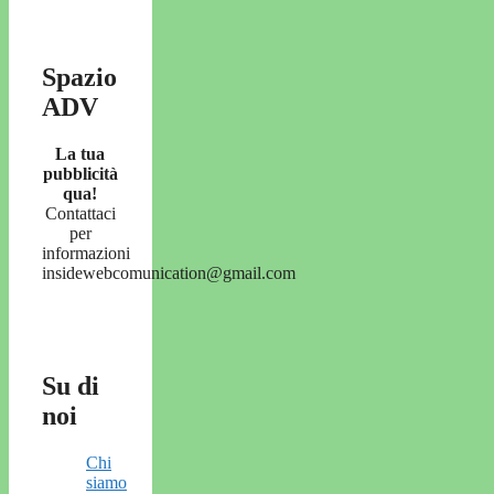
Spazio
ADV
La tua
pubblicità
qua!
Contattaci
per
informazioni
insidewebcomunication@gmail.com
Su di
noi
Chi
siamo