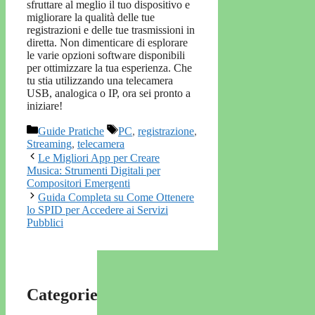
sfruttare al meglio il tuo dispositivo e
migliorare la qualità delle tue
registrazioni e delle tue trasmissioni in
diretta. Non dimenticare di esplorare
le varie opzioni software disponibili
per ottimizzare la tua esperienza. Che
tu stia utilizzando una telecamera
USB, analogica o IP, ora sei pronto a
iniziare!
Categorie
Tag
Guide Pratiche
PC
,
registrazione
,
Streaming
,
telecamera
Le Migliori App per Creare
Musica: Strumenti Digitali per
Compositori Emergenti
Guida Completa su Come Ottenere
lo SPID per Accedere ai Servizi
Pubblici
Categorie