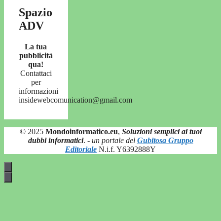
Spazio
ADV
La tua
pubblicità
qua!
Contattaci
per
informazioni
insidewebcomunication@gmail.com
© 2025
Mondoinformatico.eu
,
Soluzioni semplici ai tuoi
dubbi informatici
.
- un portale del
Gubitosa Gruppo
Editoriale
N.i.f. Y6392888Y