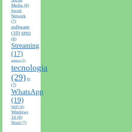
Media
(8)
Social
Network
(7)
software
(10)
SPID
(8)
Streaming
(17)
tastiera
(5)
tecnologia
(29)
tv
(7)
WhatsApp
(19)
WiFi
(6)
Windows
10
(8)
Word
(7)