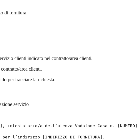
zo di fornitura.
vizio clienti indicato nel contratto/area clienti.
 contratto/area clienti.
ido per tracciare la richiesta.
zione servizio
]
,
intestatario
/
a
dell
’
utenza
Vodafone
Casa
n
.
[NUMERO]
per
l
’
indirizzo
[INDIRIZZO DI FORNITURA]
.