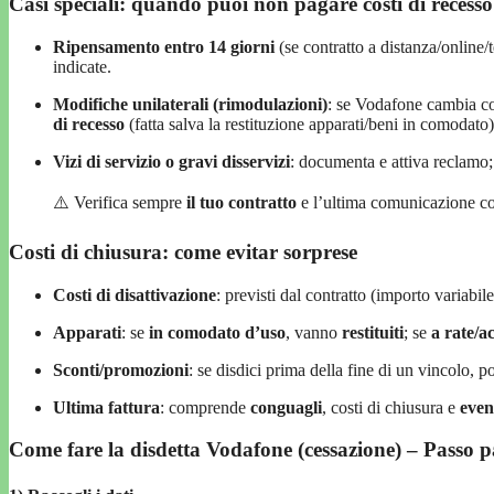
Casi speciali: quando puoi non pagare costi di recesso
Ripensamento entro 14 giorni
(se contratto a distanza/online/
indicate.
Modifiche unilaterali (rimodulazioni)
: se Vodafone cambia c
di recesso
(fatta salva la restituzione apparati/beni in comodato)
Vizi di servizio o gravi disservizi
: documenta e attiva reclamo;
⚠️ Verifica sempre
il tuo contratto
e l’ultima comunicazione com
Costi di chiusura: come evitar sorprese
Costi di disattivazione
: previsti dal contratto (importo variabi
Apparati
: se
in comodato d’uso
, vanno
restituiti
; se
a rate/a
Sconti/promozioni
: se disdici prima della fine di un vincolo, po
Ultima fattura
: comprende
conguagli
, costi di chiusura e
even
Come fare la disdetta Vodafone (cessazione) – Passo p