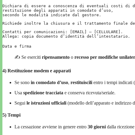
Dichiara
di
essere
a
conoscenza
di
eventuali
costi
di
d
restituzione
degli
apparati
in
comodato
d
’
uso
,
secondo
le
modalit
à
indicate
dal
gestore
.
Richiede
inoltre
la
chiusura
e
il
trattamento
finale
de
Contatti
per
comunicazioni
:
[EMAIL]
–
[CELLULARE]
.
Allega
:
copia
documento
d
’
identit
à
dell
’
intestatario
.
Data
e
firma
✍️ Se eserciti
ripensamento
o
recesso per modifiche unilater
4) Restituzione modem e apparati
Se sono
in comodato d’uso
,
restituiscili
entro i tempi indicati 
Usa
spedizione tracciata
e conserva ricevuta/seriale.
Segui
le istruzioni ufficiali
(modello dell’apparato e indirizzo di 
5) Tempi
La cessazione avviene in genere entro
30 giorni
dalla ricezione 