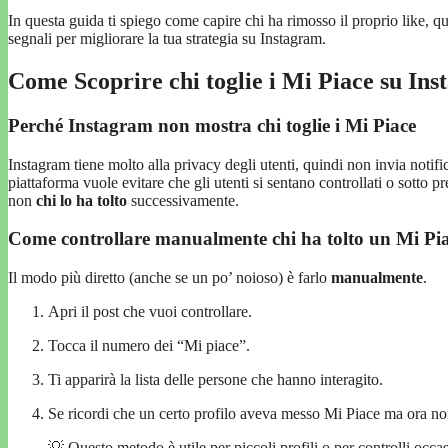
In questa guida ti spiego come capire chi ha rimosso il proprio like, q
segnali per migliorare la tua strategia su Instagram.
Come Scoprire chi toglie i Mi Piace su I
Perché Instagram non mostra chi toglie i Mi Piace
Instagram tiene molto alla privacy degli utenti, quindi non invia noti
piattaforma vuole evitare che gli utenti si sentano controllati o sotto 
non
chi lo ha tolto
successivamente.
Come controllare manualmente chi ha tolto un Mi Pi
Il modo più diretto (anche se un po’ noioso) è farlo
manualmente
.
Apri il post che vuoi controllare.
Tocca il numero dei “Mi piace”.
Ti apparirà la lista delle persone che hanno interagito.
Se ricordi che un certo profilo aveva messo Mi Piace ma ora non 
💡 Questo metodo è utile per piccoli profili o per controlli occa