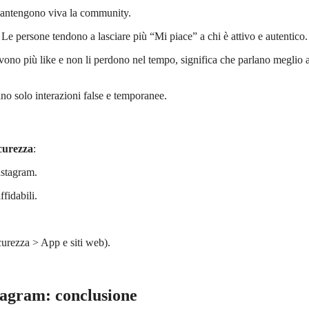
e mantengono viva la community.
 Le persone tendono a lasciare più “Mi piace” a chi è attivo e autentico.
cevono più like e non li perdono nel tempo, significa che parlano meglio a
no solo interazioni false e temporanee.
icurezza
:
nstagram.
fidabili.
curezza > App e siti web).
tagram: conclusione