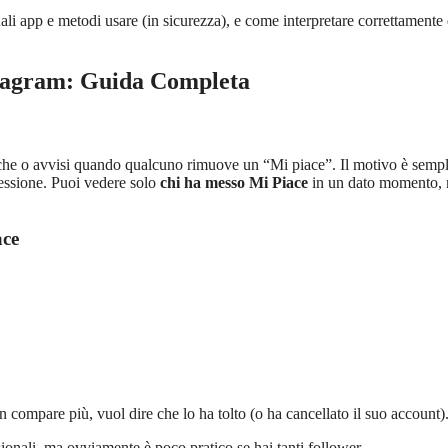
uali app e metodi usare (in sicurezza), e come interpretare correttamente 
nstagram: Guida Completa
fiche o avvisi quando qualcuno rimuove un “Mi piace”. Il motivo è sempl
pressione. Puoi vedere solo
chi ha messo Mi Piace
in un dato momento,
ace
compare più, vuol dire che lo ha tolto (o ha cancellato il suo account)
sionali, ma ovviamente è poco pratico se hai tanti follower.