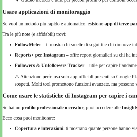
Usare applicazioni di monitoraggio
Se vuoi un metodo più rapido e automatico, esistono
app di terze par
Tra le più note (e affidabili) trovi:
FollowMeter
– ti mostra chi smette di seguirti e chi rimuove i
Reports+ per Instagram
– offre report giornalieri su chi ha int
Followers & Unfollowers Tracker
– utile per capire l’andame
⚠️ Attenzione però: usa solo app ufficiali presenti su Google P
sospetti. Molti tool promettono funzioni avanzate, ma possono 
Come usare le statistiche di Instagram per capire i c
Se hai un
profilo professionale o creator
, puoi accedere alle
Insight
Ecco cosa puoi monitorare:
Copertura e interazioni
: ti mostrano quante persone hanno vis