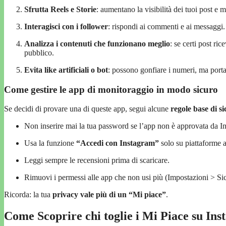
Sfrutta Reels e Storie
: aumentano la visibilità dei tuoi post 
Interagisci con i follower
: rispondi ai commenti e ai messaggi.
Analizza i contenuti che funzionano meglio
: se certi post ri
pubblico.
Evita like artificiali o bot
: possono gonfiare i numeri, ma porta
Come gestire le app di monitoraggio in modo sicuro
Se decidi di provare una di queste app, segui alcune
regole base di s
Non inserire mai la tua password se l’app non è approvata da I
Usa la funzione
“Accedi con Instagram”
solo su piattaforme af
Leggi sempre le recensioni prima di scaricare.
Rimuovi i permessi alle app che non usi più (Impostazioni > Si
Ricorda: la tua
privacy vale più di un “Mi piace”
.
Come Scoprire chi toglie i Mi Piace su Ins