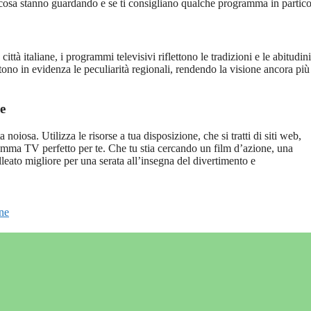
i cosa stanno guardando e se ti consigliano qualche programma in partico
ittà italiane, i programmi televisivi riflettono le tradizioni e le abitudini
tono in evidenza le peculiarità regionali, rendendo la visione ancora più
e
oiosa. Utilizza le risorse a tua disposizione, che si tratti di siti web,
amma TV perfetto per te. Che tu stia cercando un film d’azione, una
lleato migliore per una serata all’insegna del divertimento e
ne