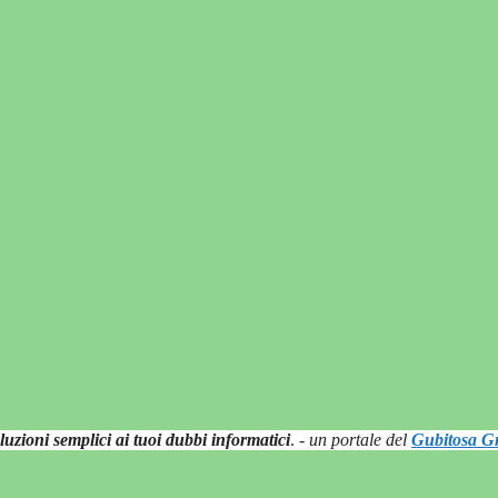
luzioni semplici ai tuoi dubbi informatici
.
- un portale del
Gubitosa Gr