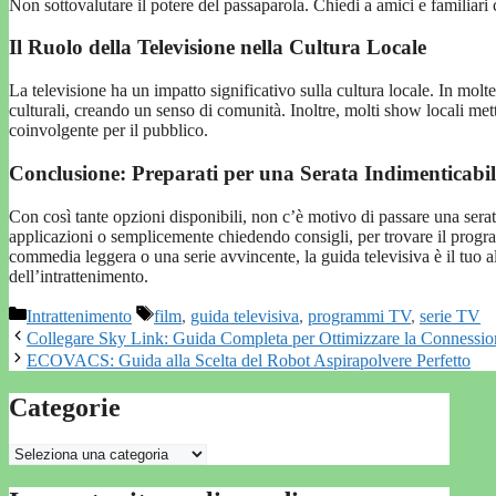
Non sottovalutare il potere del passaparola. Chiedi a amici e familiar
Il Ruolo della Televisione nella Cultura Locale
La televisione ha un impatto significativo sulla cultura locale. In molte c
culturali, creando un senso di comunità. Inoltre, molti show locali met
coinvolgente per il pubblico.
Conclusione: Preparati per una Serata Indimenticabil
Con così tante opzioni disponibili, non c’è motivo di passare una serata n
applicazioni o semplicemente chiedendo consigli, per trovare il progr
commedia leggera o una serie avvincente, la guida televisiva è il tuo a
dell’intrattenimento.
Categorie
Tag
Intrattenimento
film
,
guida televisiva
,
programmi TV
,
serie TV
Collegare Sky Link: Guida Completa per Ottimizzare la Connessio
ECOVACS: Guida alla Scelta del Robot Aspirapolvere Perfetto
Categorie
Categorie