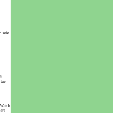
n solo
di
 tue
stWatch
nere