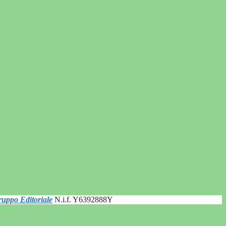
uppo Editoriale
N.i.f. Y6392888Y