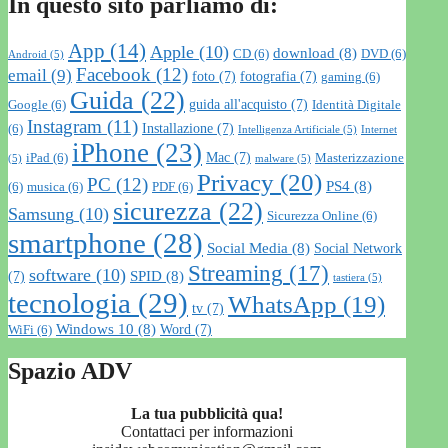
In questo sito parliamo di:
App
(14)
Apple
(10)
download
(8)
CD
(6)
DVD
(6)
Android
(5)
Facebook
(12)
email
(9)
foto
(7)
fotografia
(7)
gaming
(6)
Guida
(22)
guida all'acquisto
(7)
Google
(6)
Identità Digitale
Instagram
(11)
Installazione
(7)
(6)
Intelligenza Artificiale
(5)
Internet
iPhone
(23)
Mac
(7)
iPad
(6)
Masterizzazione
(5)
malware
(5)
Privacy
(20)
PC
(12)
PS4
(8)
(6)
musica
(6)
PDF
(6)
sicurezza
(22)
Samsung
(10)
Sicurezza Online
(6)
smartphone
(28)
Social Media
(8)
Social Network
Streaming
(17)
software
(10)
SPID
(8)
(7)
tastiera
(5)
tecnologia
(29)
WhatsApp
(19)
tv
(7)
Windows 10
(8)
Word
(7)
WiFi
(6)
Spazio ADV
La tua pubblicità qua!
Contattaci per informazioni