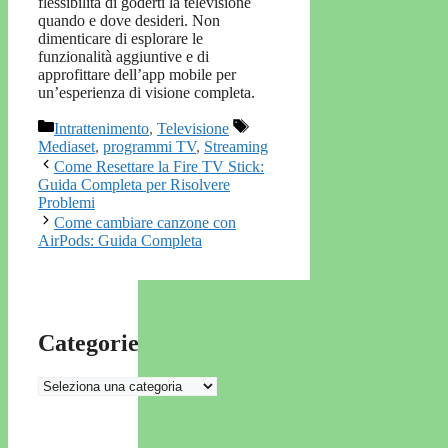
flessibilità di goderti la televisione
quando e dove desideri. Non
dimenticare di esplorare le
funzionalità aggiuntive e di
approfittare dell’app mobile per
un’esperienza di visione completa.
Categorie
Tag
Intrattenimento
,
Televisione
Mediaset
,
programmi TV
,
Streaming
Come Resettare la Fire TV Stick:
Guida Completa per Risolvere
Problemi
Come cambiare canzone con
AirPods: Guida Completa
Categorie
Categorie