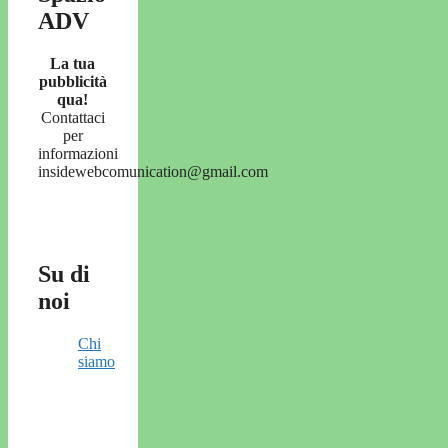
ADV
La tua
pubblicità
qua!
Contattaci
per
informazioni
insidewebcomunication@gmail.com
Su di
noi
Chi
siamo