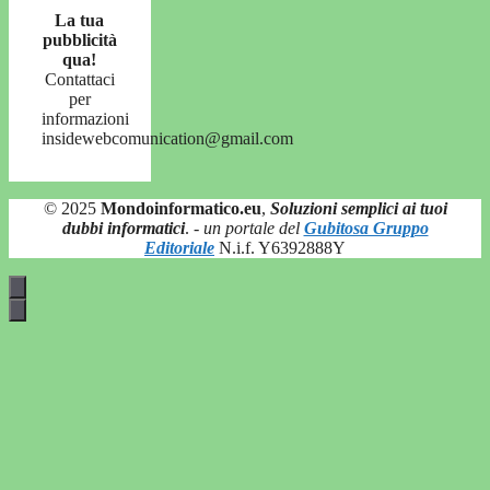
La tua
pubblicità
qua!
Contattaci
per
informazioni
insidewebcomunication@gmail.com
© 2025
Mondoinformatico.eu
,
Soluzioni semplici ai tuoi
dubbi informatici
.
- un portale del
Gubitosa Gruppo
Editoriale
N.i.f. Y6392888Y