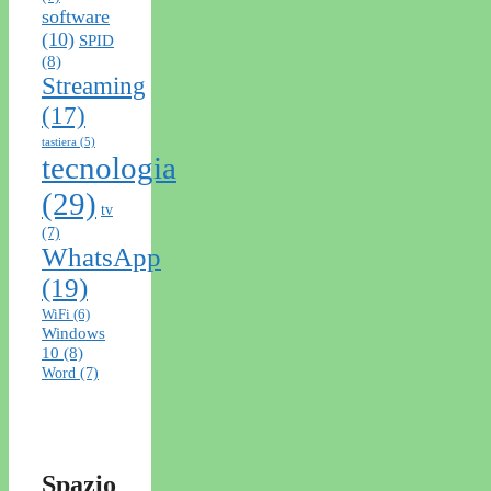
software
(10)
SPID
(8)
Streaming
(17)
tastiera
(5)
tecnologia
(29)
tv
(7)
WhatsApp
(19)
WiFi
(6)
Windows
10
(8)
Word
(7)
Spazio