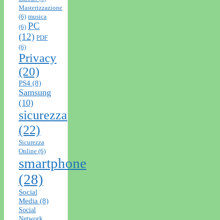
Masterizzazione
(6)
musica
PC
(6)
(12)
PDF
(6)
Privacy
(20)
PS4
(8)
Samsung
(10)
sicurezza
(22)
Sicurezza
Online
(6)
smartphone
(28)
Social
Media
(8)
Social
Network