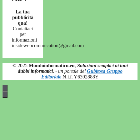
La tua
pubblicità
qua!
Contattaci
per
informazioni
insidewebcomunication@gmail.com
© 2025
Mondoinformatico.eu
,
Soluzioni semplici ai tuoi
dubbi informatici
.
- un portale del
Gubitosa Gruppo
Editoriale
N.i.f. Y6392888Y