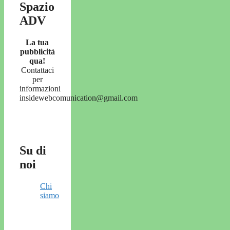
Spazio
ADV
La tua
pubblicità
qua!
Contattaci
per
informazioni
insidewebcomunication@gmail.com
Su di
noi
Chi
siamo