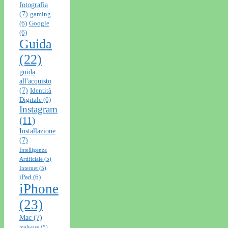
fotografia
(7)
gaming
(6)
Google
(6)
Guida
(22)
guida
all'acquisto
(7)
Identità
Digitale
(6)
Instagram
(11)
Installazione
(7)
Intelligenza
Artificiale
(5)
Internet
(5)
iPad
(6)
iPhone
(23)
Mac
(7)
malware
(5)