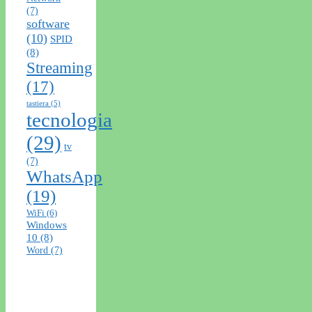
(7)
software
(10)
SPID
(8)
Streaming
(17)
tastiera
(5)
tecnologia
(29)
tv
(7)
WhatsApp
(19)
WiFi
(6)
Windows
10
(8)
Word
(7)