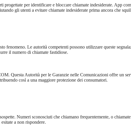
rti progettate per identificare e bloccare chiamate indesiderate. App co
utando gli utenti a evitare chiamate indesiderate prima ancora che squil
sto fenomeno. Le autorità competenti possono utilizzare queste segnala
durre il numero di chiamate fastidiose.
AGCOM. Questa Autorità per le Garanzie nelle Comunicazioni offre un ser
ontribuendo così a una maggiore protezione dei consumatori.
e sospette. Numeri sconosciuti che chiamano frequentemente, o chiamate
 esitate a non rispondere.