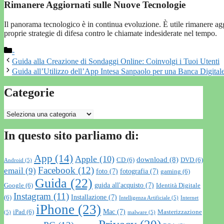
Rimanere Aggiornati sulle Nuove Tecnologie
Il panorama tecnologico è in continua evoluzione. È utile rimanere aggi
proprie strategie di difesa contro le chiamate indesiderate nel tempo.
Categorie
-
Guida alla Creazione di Sondaggi Online: Coinvolgi i Tuoi Utenti
Guida all’Utilizzo dell’App Intesa Sanpaolo per una Banca Digitale
Categorie
Categorie
In questo sito parliamo di:
App
(14)
Apple
(10)
download
(8)
CD
(6)
DVD
(6)
Android
(5)
Facebook
(12)
email
(9)
foto
(7)
fotografia
(7)
gaming
(6)
Guida
(22)
guida all'acquisto
(7)
Google
(6)
Identità Digitale
Instagram
(11)
Installazione
(7)
(6)
Intelligenza Artificiale
(5)
Internet
iPhone
(23)
Mac
(7)
iPad
(6)
Masterizzazione
(5)
malware
(5)