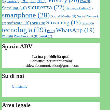
Privacy
(20)
PC
(12)
PS4
(8)
(6)
musica
(6)
PDF
(6)
sicurezza
(22)
Samsung
(10)
Sicurezza Online
(6)
smartphone
(28)
Social Media
(8)
Social Network
Streaming
(17)
software
(10)
SPID
(8)
(7)
tastiera
(5)
tecnologia
(29)
WhatsApp
(19)
tv
(7)
Windows 10
(8)
Word
(7)
WiFi
(6)
Spazio ADV
La tua pubblicità qua!
Contattaci per informazioni
insidewebcomunication@gmail.com
Su di noi
Chi siamo
Area legale