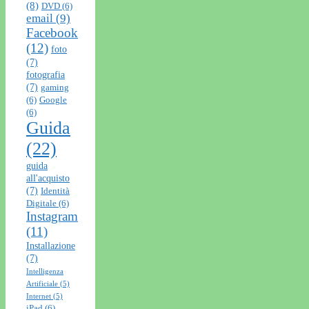
(8)
DVD
(6)
email
(9)
Facebook
(12)
foto
(7)
fotografia
(7)
gaming
(6)
Google
(6)
Guida
(22)
guida
all'acquisto
(7)
Identità
Digitale
(6)
Instagram
(11)
Installazione
(7)
Intelligenza
Artificiale
(5)
Internet
(5)
iPad
(6)