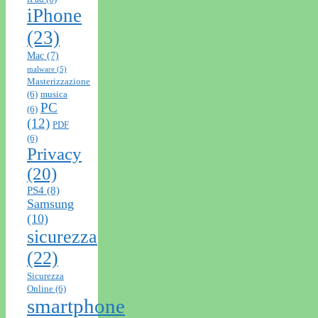
iPhone
(23)
Mac
(7)
malware
(5)
Masterizzazione
(6)
musica
PC
(6)
(12)
PDF
(6)
Privacy
(20)
PS4
(8)
Samsung
(10)
sicurezza
(22)
Sicurezza
Online
(6)
smartphone