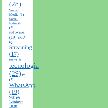
(28)
Social
Media
(8)
Social
Network
(7)
software
(10)
SPID
(8)
Streaming
(17)
tastiera
(5)
tecnologia
(29)
tv
(7)
WhatsApp
(19)
WiFi
(6)
Windows
10
(8)