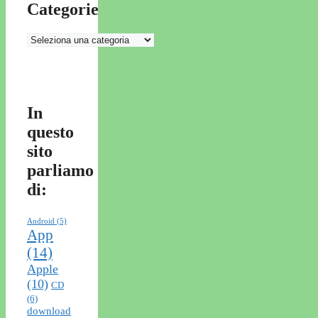
Categorie
Categorie
In
questo
sito
parliamo
di:
Android
(5)
App
(14)
Apple
(10)
CD
(6)
download