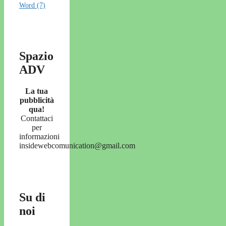
Word
(7)
Spazio
ADV
La tua
pubblicità
qua!
Contattaci
per
informazioni
insidewebcomunication@gmail.com
Su di
noi