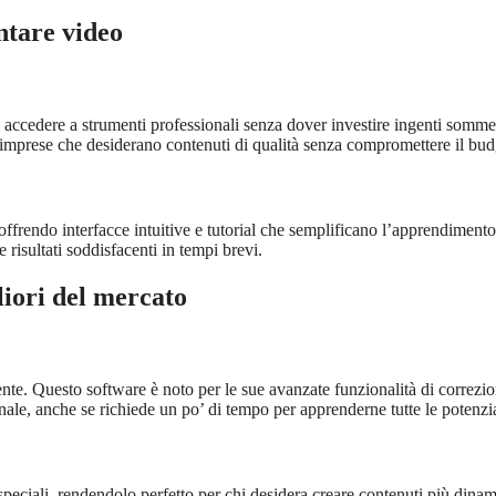
ntare video
 accedere a strumenti professionali senza dover investire ingenti somme
e imprese che desiderano contenuti di qualità senza compromettere il bud
ffrendo interfacce intuitive e tutorial che semplificano l’apprendimento
isultati soddisfacenti in tempi brevi.
liori del mercato
nte. Questo software è noto per le sue avanzate funzionalità di correzio
nale, anche se richiede un po’ di tempo per apprenderne tutte le potenzia
eciali, rendendolo perfetto per chi desidera creare contenuti più dinam