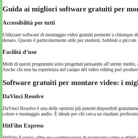
Guida ai migliori software gratuiti per mo
Accessibilità per tutti
Utilizzare software di montaggio video gratuiti permette a chiunque di
denaro. Questo è particolarmente utile per studenti, hobbisti o piccol
Facilità d’uso
Molti di questi programmi sono progettati pensando all’utente medio, o
Anche chi non ha esperienza nel campo del video editing può produrre r
Software gratuiti per montare video: i mig
DaVinci Resolve
DaVinci Resolve è una delle opzioni più potenti disponibili gratuitame
colore e montaggio audio. È ideale per chi cerca un risultato professio
HitFilm Express
HitFilm Express offre una combinazione di montaggio video e effetti sp