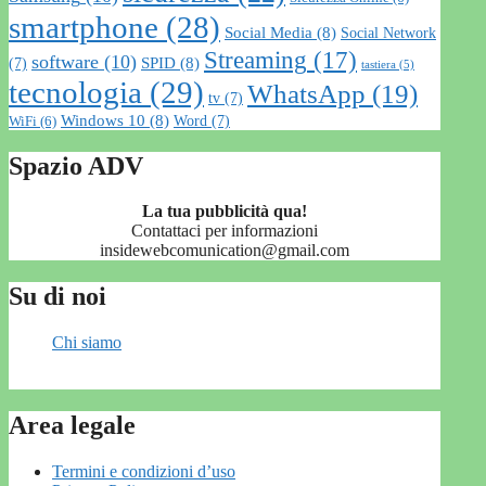
smartphone
(28)
Social Media
(8)
Social Network
Streaming
(17)
software
(10)
SPID
(8)
(7)
tastiera
(5)
tecnologia
(29)
WhatsApp
(19)
tv
(7)
Windows 10
(8)
Word
(7)
WiFi
(6)
Spazio ADV
La tua pubblicità qua!
Contattaci per informazioni
insidewebcomunication@gmail.com
Su di noi
Chi siamo
Area legale
Termini e condizioni d’uso