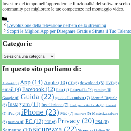
Investire del tempo nell’apprendere le funzionalità del software scelto p
community per migliorare le tue competenze nel montaggio video.
Categorie
-
L’evoluzione della televisione nell’era dello streaming
Scopri le Migliori App per Disegnare Gratis e Sfrutta il Tuo Talent
Categorie
Categorie
In questo sito parliamo di:
App
(14)
Apple
(10)
download
(8)
CD
(6)
DVD
(6)
Android
(5)
Facebook
(12)
email
(9)
foto
(7)
fotografia
(7)
gaming
(6)
Guida
(22)
guida all'acquisto
(7)
Google
(6)
Identità Digitale
Instagram
(11)
Installazione
(7)
(6)
Intelligenza Artificiale
(5)
Internet
iPhone
(23)
Mac
(7)
iPad
(6)
Masterizzazione
(5)
malware
(5)
Privacy
(20)
PC
(12)
PS4
(8)
(6)
musica
(6)
PDF
(6)
sicurezza
(22)
Samsung
(10)
Sicurezza Online
(6)