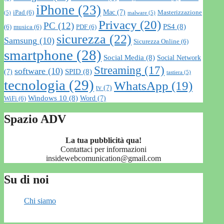
iPhone
(23)
Mac
(7)
iPad
(6)
Masterizzazione
(5)
malware
(5)
Privacy
(20)
PC
(12)
PS4
(8)
(6)
musica
(6)
PDF
(6)
sicurezza
(22)
Samsung
(10)
Sicurezza Online
(6)
smartphone
(28)
Social Media
(8)
Social Network
Streaming
(17)
software
(10)
SPID
(8)
(7)
tastiera
(5)
tecnologia
(29)
WhatsApp
(19)
tv
(7)
Windows 10
(8)
Word
(7)
WiFi
(6)
Spazio ADV
La tua pubblicità qua!
Contattaci per informazioni
insidewebcomunication@gmail.com
Su di noi
Chi siamo