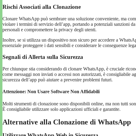
Rischi Associati alla Clonazione
Clonare WhatsApp può sembrare una soluzione conveniente, ma comporta
violare i termini di servizio dell’app, portando a potenziali sanzioni 
personali e compromettere la privacy degli utenti.
Inoltre, se si utilizza un dispositivo non sicuro per accedere a WhatsAp
essenziale proteggere i dati sensibili e considerare le conseguenze leg
Segnali di Allerta sulla Sicurezza
Per chiunque stia considerando di clonare WhatsApp, è cruciale riconoscer
come messaggi non inviati o accessi non autorizzati, è consigliabile 
sicurezza dell’app può aiutare a prevenire problemi futuri.
Attenzione: Non Usare Software Non Affidabili
Molti strumenti di clonazione sono disponibili online, ma non tutti sono 
È consigliabile utilizzare solo applicazioni ufficiali e garantite.
Alternative alla Clonazione di WhatsApp
Utilizzare WhatsApp Web in Sicurezza