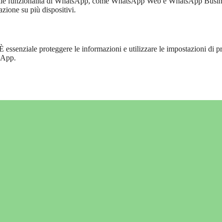
e sulle funzionalità di WhatsApp, come WhatsApp Web e WhatsApp Busin
azione su più dispositivi.
 È essenziale proteggere le informazioni e utilizzare le impostazioni di p
tsApp.