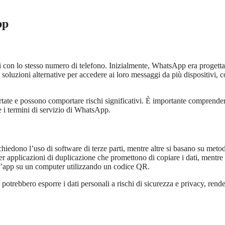
pp
i con lo stesso numero di telefono. Inizialmente, WhatsApp era progetta
e soluzioni alternative per accedere ai loro messaggi da più dispositivi, 
tate e possono comportare rischi significativi. È importante comprender
e i termini di servizio di WhatsApp.
hiedono l’uso di software di terze parti, mentre altre si basano su metod
er applicazioni di duplicazione che promettono di copiare i dati, mentre a
l’app su un computer utilizzando un codice QR.
potrebbero esporre i dati personali a rischi di sicurezza e privacy, rend