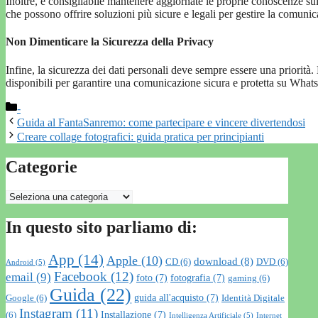
Inoltre, è consigliabile mantenere aggiornate le proprie conoscenz
che possono offrire soluzioni più sicure e legali per gestire la comunic
Non Dimenticare la Sicurezza della Privacy
Infine, la sicurezza dei dati personali deve sempre essere una priorità.
disponibili per garantire una comunicazione sicura e protetta su Wha
Categorie
-
Guida al FantaSanremo: come partecipare e vincere divertendosi
Creare collage fotografici: guida pratica per principianti
Categorie
Categorie
In questo sito parliamo di:
App
(14)
Apple
(10)
download
(8)
CD
(6)
DVD
(6)
Android
(5)
Facebook
(12)
email
(9)
foto
(7)
fotografia
(7)
gaming
(6)
Guida
(22)
guida all'acquisto
(7)
Google
(6)
Identità Digitale
Instagram
(11)
Installazione
(7)
(6)
Intelligenza Artificiale
(5)
Internet