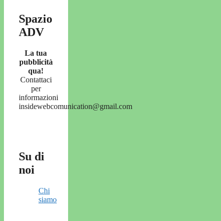
Spazio
ADV
La tua
pubblicità
qua!
Contattaci
per
informazioni
insidewebcomunication@gmail.com
Su di
noi
Chi
siamo