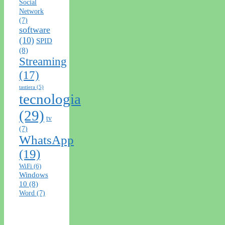
Social
Network
(7)
software
(10)
SPID
(8)
Streaming
(17)
tastiera
(5)
tecnologia
(29)
tv
(7)
WhatsApp
(19)
WiFi
(6)
Windows
10
(8)
Word
(7)