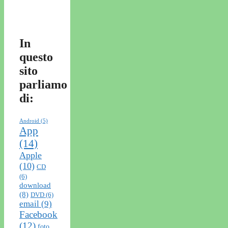
In
questo
sito
parliamo
di:
Android
(5)
App
(14)
Apple
(10)
CD
(6)
download
(8)
DVD
(6)
email
(9)
Facebook
(12)
foto