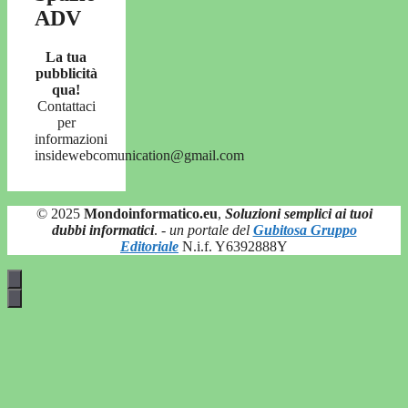
ADV
La tua
pubblicità
qua!
Contattaci
per
informazioni
insidewebcomunication@gmail.com
© 2025
Mondoinformatico.eu
,
Soluzioni semplici ai tuoi
dubbi informatici
.
- un portale del
Gubitosa Gruppo
Editoriale
N.i.f. Y6392888Y