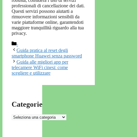
robusta, considera l’uso di servizi
professionali di cancellazione dei dati.
Questi servizi possono aiutarti a
rimuovere informazioni sensibili da
varie piattaforme online, garantendoti
maggiore tranquillità riguardo alla tua
privacy.
Categorie
-
Guida pratica al reset degli
smartphone Huawei senza password
Guida alle migliori app per
telecamere WiFi cinesi: come
scegliere e utilizzare
Categorie
Categorie