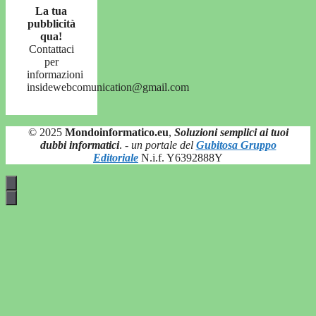
La tua
pubblicità
qua!
Contattaci
per
informazioni
insidewebcomunication@gmail.com
© 2025
Mondoinformatico.eu
,
Soluzioni semplici ai tuoi
dubbi informatici
.
- un portale del
Gubitosa Gruppo
Editoriale
N.i.f. Y6392888Y