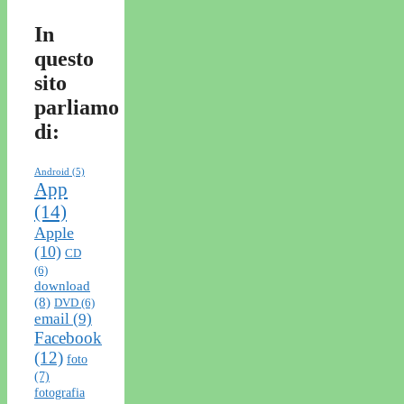
In
questo
sito
parliamo
di:
Android
(5)
App
(14)
Apple
(10)
CD
(6)
download
(8)
DVD
(6)
email
(9)
Facebook
(12)
foto
(7)
fotografia