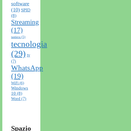
software
(10)
SPID
(8)
Streaming
(17)
tastiera
(5)
tecnologia
(29)
tv
(7)
WhatsApp
(19)
WiFi
(6)
Windows
10
(8)
Word
(7)
Spazio