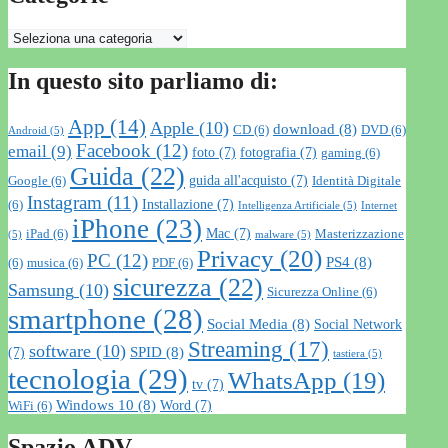
Categorie
In questo sito parliamo di:
App
(14)
Apple
(10)
download
(8)
CD
(6)
DVD
(6)
Android
(5)
Facebook
(12)
email
(9)
foto
(7)
fotografia
(7)
gaming
(6)
Guida
(22)
guida all'acquisto
(7)
Google
(6)
Identità Digitale
Instagram
(11)
Installazione
(7)
(6)
Intelligenza Artificiale
(5)
Internet
iPhone
(23)
Mac
(7)
iPad
(6)
Masterizzazione
(5)
malware
(5)
Privacy
(20)
PC
(12)
PS4
(8)
(6)
musica
(6)
PDF
(6)
sicurezza
(22)
Samsung
(10)
Sicurezza Online
(6)
smartphone
(28)
Social Media
(8)
Social Network
Streaming
(17)
software
(10)
SPID
(8)
(7)
tastiera
(5)
tecnologia
(29)
WhatsApp
(19)
tv
(7)
Windows 10
(8)
Word
(7)
WiFi
(6)
Spazio ADV