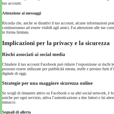
tuo account.
Attenzione ai messaggi
Ricorda che, anche se disattivi il tuo account, alcune informazioni potr
continueranno ad essere visibili agli amici. Fai attenzione alle tue c
in forma limitata.
Implicazioni per la privacy e la sicurezza
Rischi associati ai social media
Chiudere il tuo account Facebook può ridurre l’esposizione ai rischi le
possono essere utilizzate per pubblicità mirata, truffe e persino furti d
digitale di oggi.
Strategie per una maggiore sicurezza online
Se scegli di rimanere attivo su Facebook o su altri social network, è f
uniche per ogni servizio, attiva l’autenticazione a due fattori e fai att
minacce.
Segnali di allerta