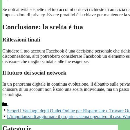
Se noti attività sospette nel tuo account o ricevi richieste di amicizia d
impostazioni di privacy. Essere proattivi è la chiave per mantenere la 
Conclusione: la scelta è tua
Riflessioni finali
Chiudere il tuo account Facebook è una decisione personale che richied
disconnessione, altri potrebbero considerare Facebook un elemento essen
decisione che meglio si adatta alle tue esigenze.
Il futuro dei social network
In un panorama digitale in continua evoluzione, il dibattito sulla priva
chiusura di un account non è solo una scelta individuale, ma un passo
tecnologia.
Categorie
-
Scopri i Vantaggi degli Outlet Online per Risparmiare e Trovare O
L’importanza di aggiornare il proprio sistema operativo: il caso 
Categorie