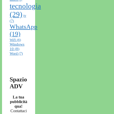
tecnologia
(29)
tv
(7)
WhatsApp
(19)
WiFi
(6)
Windows
10
(8)
Word
(7)
Spazio
ADV
La tua
pubblicità
qua!
Contattaci