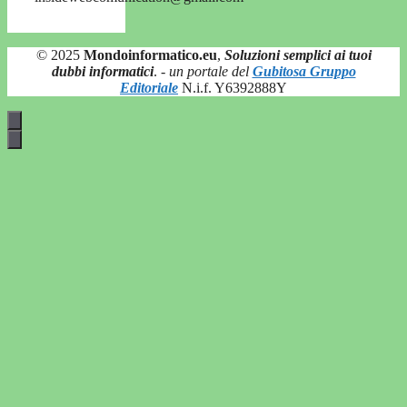
© 2025
Mondoinformatico.eu
,
Soluzioni semplici ai tuoi
dubbi informatici
.
- un portale del
Gubitosa Gruppo
Editoriale
N.i.f. Y6392888Y