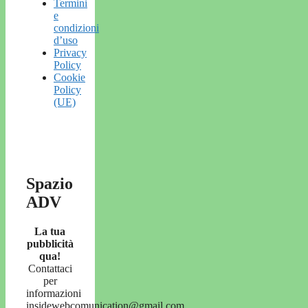
Termini
e
condizioni
d’uso
Privacy
Policy
Cookie
Policy
(UE)
Spazio
ADV
La tua
pubblicità
qua!
Contattaci
per
informazioni
insidewebcomunication@gmail.com