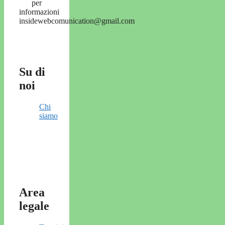
per
informazioni
insidewebcomunication@gmail.com
Su di
noi
Chi
siamo
Area
legale