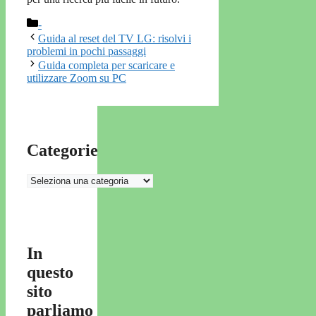
Categorie
-
Guida al reset del TV LG: risolvi i
problemi in pochi passaggi
Guida completa per scaricare e
utilizzare Zoom su PC
Categorie
Categorie
In
questo
sito
parliamo