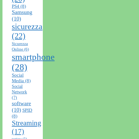
PS4
(8)
Samsung
(10)
sicurezza
(22)
Sicurezza
Online
(6)
smartphone
(28)
Social
Media
(8)
Social
Network
(7)
software
(10)
SPID
(8)
Streaming
(17)
tastiera
(5)