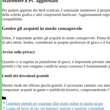
Mantenere il PC aggiornato
Per godere appieno dei titoli scaricati, è essenziale mantenere il prop
della scheda grafica e altri componenti hardware. Aggiornamenti regolar
compatibilità.
Gestire gli acquisti in modo consapevole
Infine, è importante gestire gli acquisti in modo consapevole. Prima di 
di altri utenti. Inoltre, considerare le proprie preferenze di gioco e il
Avviso sulla privacy
Quando ci si registra su piattaforme di gioco, è importante prestare atte
protetti e che non vengano condivisi senza consenso è fondamentale p
Limiti dei download gratuiti
Mentre molti siti offrono giochi gratuiti, è necessario valutare con attenz
comportare acquisti in-game o pubblicità invasive, compromettendo l
Categorie
-
I migliori metodi per guardare film gratis online in modo sicuro
Guida all’invio di fax via Internet: opzioni e pratiche consigliate