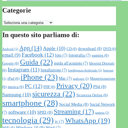
Categorie
Categorie
In questo sito parliamo di:
App
(14)
Apple
(10)
download
(8)
CD
(6)
DVD
(6)
Android
(5)
Facebook
(12)
email
(9)
foto
(7)
fotografia
(7)
gaming
(6)
Guida
(22)
guida all'acquisto
(7)
Google
(6)
Identità Digitale
Instagram
(11)
Installazione
(7)
(6)
Intelligenza Artificiale
(5)
Internet
iPhone
(23)
Mac
(7)
iPad
(6)
Masterizzazione
(5)
malware
(5)
Privacy
(20)
PC
(12)
PS4
(8)
(6)
musica
(6)
PDF
(6)
sicurezza
(22)
Samsung
(10)
Sicurezza Online
(6)
smartphone
(28)
Social Media
(8)
Social Network
Streaming
(17)
software
(10)
SPID
(8)
(7)
tastiera
(5)
tecnologia
(29)
WhatsApp
(19)
tv
(7)
Windows 10
(8)
Word
(7)
WiFi
(6)