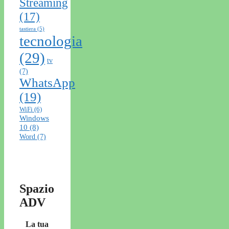
Streaming
(17)
tastiera
(5)
tecnologia
(29)
tv
(7)
WhatsApp
(19)
WiFi
(6)
Windows
10
(8)
Word
(7)
Spazio
ADV
La tua