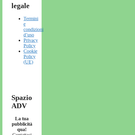
legale
Termini
e
condizioni
d’uso
Privacy
Policy
Cookie
Policy
(UE)
Spazio
ADV
La tua
pubblicità
qua!
Contattaci