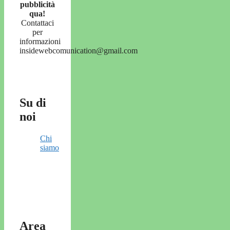
pubblicità
qua!
Contattaci
per
informazioni
insidewebcomunication@gmail.com
Su di
noi
Chi
siamo
Area