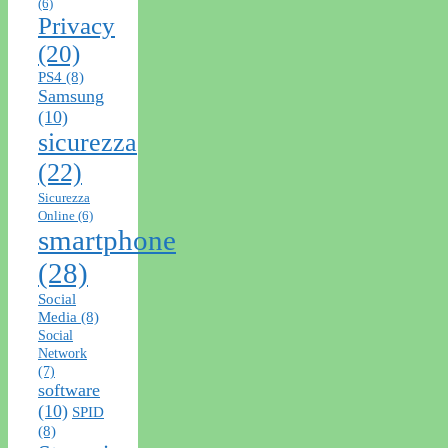
(6)
Privacy
(20)
PS4
(8)
Samsung
(10)
sicurezza
(22)
Sicurezza
Online
(6)
smartphone
(28)
Social
Media
(8)
Social
Network
(7)
software
(10)
SPID
(8)