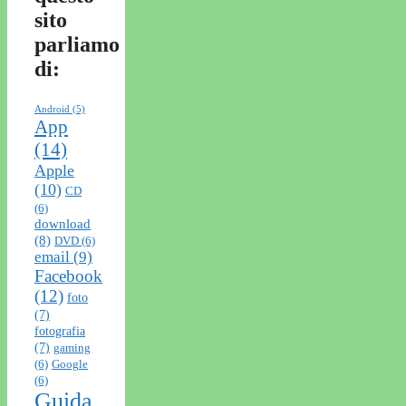
sito
parliamo
di:
Android
(5)
App
(14)
Apple
(10)
CD
(6)
download
(8)
DVD
(6)
email
(9)
Facebook
(12)
foto
(7)
fotografia
(7)
gaming
(6)
Google
(6)
Guida