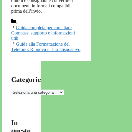
quindi è consigliabile convertire i
documenti in formati compatibili
prima dell’invio.
Categorie
-
Guida completa per contattare
Compass: supporto e informazioni
utili
Guida alla Formattazione del
Telefono: Rinnova il Tuo Dispositivo
Categorie
Categorie
In
questo