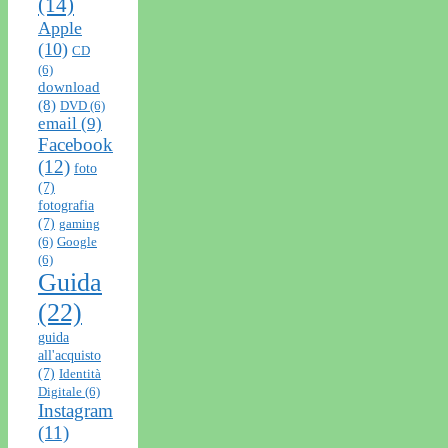
(14)
Apple
(10)
CD
(6)
download
(8)
DVD
(6)
email
(9)
Facebook
(12)
foto
(7)
fotografia
(7)
gaming
(6)
Google
(6)
Guida
(22)
guida
all'acquisto
(7)
Identità
Digitale
(6)
Instagram
(11)