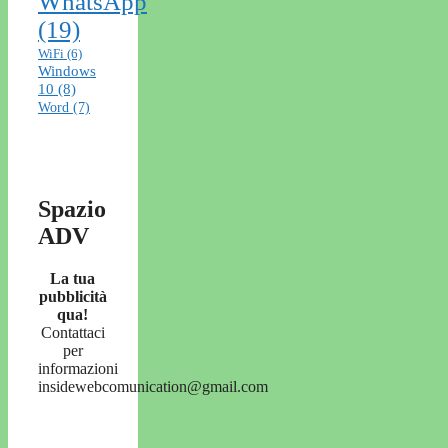
WhatsApp
(19)
WiFi
(6)
Windows
10
(8)
Word
(7)
Spazio
ADV
La tua
pubblicità
qua!
Contattaci
per
informazioni
insidewebcomunication@gmail.com