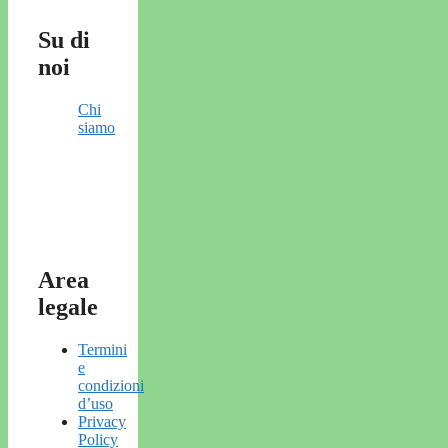
Su di
noi
Chi
siamo
Area
legale
Termini
e
condizioni
d’uso
Privacy
Policy