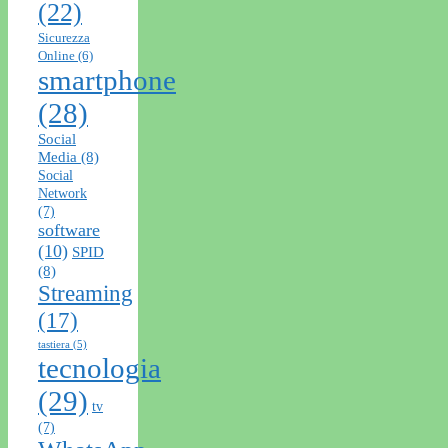
(22)
Sicurezza
Online
(6)
smartphone
(28)
Social
Media
(8)
Social
Network
(7)
software
(10)
SPID
(8)
Streaming
(17)
tastiera
(5)
tecnologia
(29)
tv
(7)