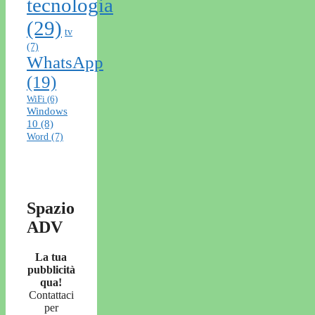
tecnologia
(29)
tv
(7)
WhatsApp
(19)
WiFi
(6)
Windows
10
(8)
Word
(7)
Spazio
ADV
La tua
pubblicità
qua!
Contattaci
per