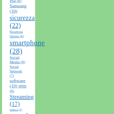
PS4
(8)
Samsung
(10)
sicurezza
(22)
Sicurezza
Online
(6)
smartphone
(28)
Social
Media
(8)
Social
Network
(7)
software
(10)
SPID
(8)
Streaming
(17)
tastiera
(5)