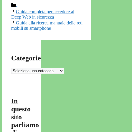
Categorie
-
Guida completa per accedere al
Deep Web in sicurezza
Guida alla ricerca manuale delle reti
mobili su smartphone
Categorie
Categorie
In
questo
sito
parliamo