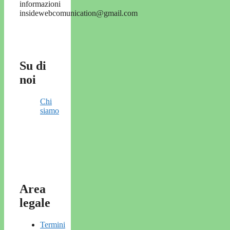
informazioni
insidewebcomunication@gmail.com
Su di
noi
Chi
siamo
Area
legale
Termini