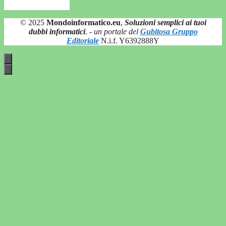
© 2025
Mondoinformatico.eu
,
Soluzioni semplici ai tuoi
dubbi informatici
.
- un portale del
Gubitosa Gruppo
Editoriale
N.i.f. Y6392888Y