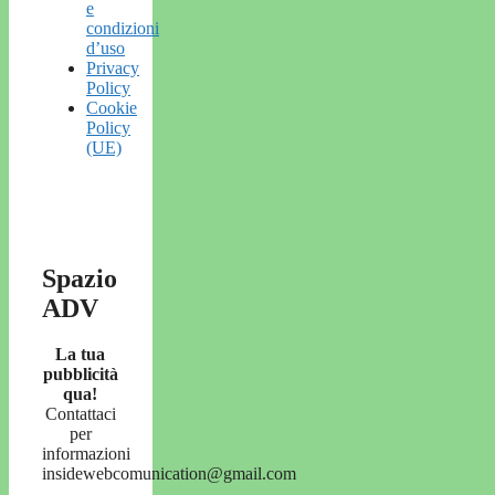
e
condizioni
d’uso
Privacy
Policy
Cookie
Policy
(UE)
Spazio
ADV
La tua
pubblicità
qua!
Contattaci
per
informazioni
insidewebcomunication@gmail.com