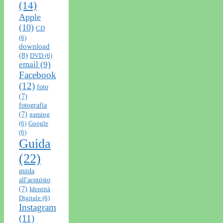
(14)
Apple
(10)
CD
(6)
download
(8)
DVD
(6)
email
(9)
Facebook
(12)
foto
(7)
fotografia
(7)
gaming
(6)
Google
(6)
Guida
(22)
guida
all'acquisto
(7)
Identità
Digitale
(6)
Instagram
(11)