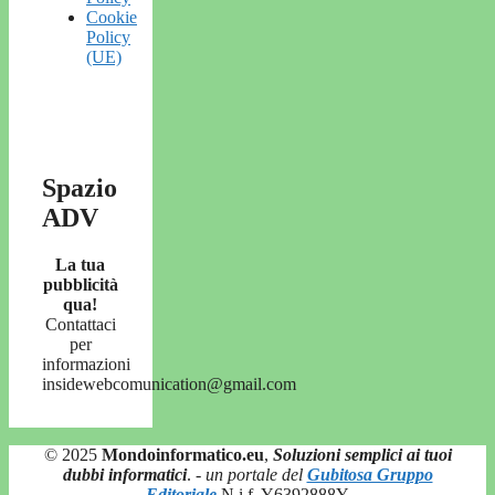
Cookie
Policy
(UE)
Spazio
ADV
La tua
pubblicità
qua!
Contattaci
per
informazioni
insidewebcomunication@gmail.com
© 2025
Mondoinformatico.eu
,
Soluzioni semplici ai tuoi
dubbi informatici
.
- un portale del
Gubitosa Gruppo
Editoriale
N.i.f. Y6392888Y