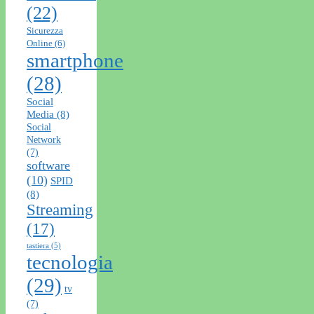
(22)
Sicurezza
Online
(6)
smartphone
(28)
Social
Media
(8)
Social
Network
(7)
software
(10)
SPID
(8)
Streaming
(17)
tastiera
(5)
tecnologia
(29)
tv
(7)