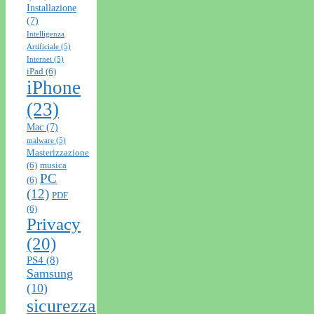
Installazione
(7)
Intelligenza
Artificiale
(5)
Internet
(5)
iPad
(6)
iPhone
(23)
Mac
(7)
malware
(5)
Masterizzazione
(6)
musica
PC
(6)
(12)
PDF
(6)
Privacy
(20)
PS4
(8)
Samsung
(10)
sicurezza