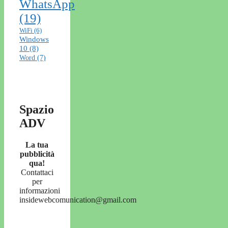
WhatsApp
(19)
WiFi
(6)
Windows
10
(8)
Word
(7)
Spazio
ADV
La tua
pubblicità
qua!
Contattaci
per
informazioni
insidewebcomunication@gmail.com