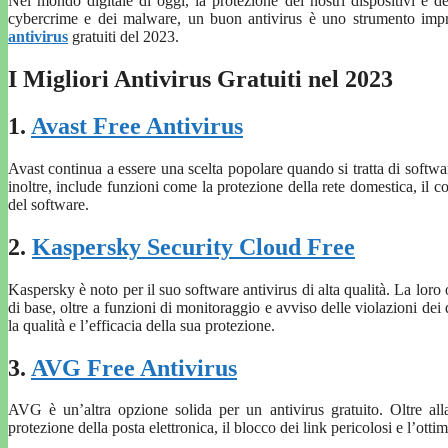
Nel mondo digitale di oggi, la protezione dei nostri dispositivi e 
cybercrime e dei malware, un buon antivirus è uno strumento impr
antivirus
gratuiti del 2023.
I Migliori Antivirus Gratuiti nel 2023
1.
Avast Free Antivirus
Avast continua a essere una scelta popolare quando si tratta di softwa
inoltre, include funzioni come la protezione della rete domestica, il 
del software.
2.
Kaspersky Security Cloud Free
Kaspersky è noto per il suo software antivirus di alta qualità. La loro
di base, oltre a funzioni di monitoraggio e avviso delle violazioni de
la qualità e l’efficacia della sua protezione.
3.
AVG Free Antivirus
AVG è un’altra opzione solida per un antivirus gratuito. Oltre a
protezione della posta elettronica, il blocco dei link pericolosi e l’ott