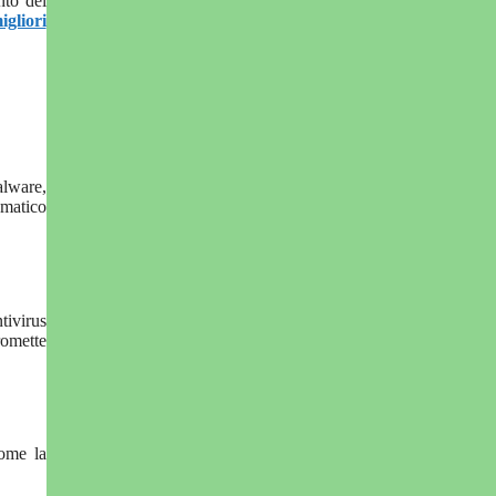
nto del
igliori
alware,
omatico
tivirus
romette
come la