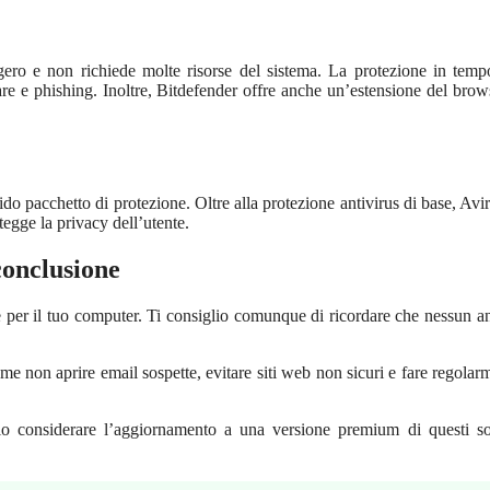
ggero e non richiede molte risorse del sistema. La protezione in temp
lware e phishing. Inoltre, Bitdefender offre anche un’estensione del brow
ido pacchetto di protezione. Oltre alla protezione antivirus di base, Avir
tegge la privacy dell’utente.
conclusione
e per il tuo computer. Ti consiglio comunque di ricordare che nessun an
me non aprire email sospette, evitare siti web non sicuri e fare regolarm
rio considerare l’aggiornamento a una versione premium di questi s