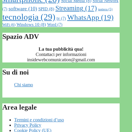
Social Media
(8)
Social Network
Streaming
(17)
software
(10)
SPID
(8)
(7)
tastiera
(5)
tecnologia
(29)
WhatsApp
(19)
tv
(7)
Windows 10
(8)
Word
(7)
WiFi
(6)
Spazio ADV
La tua pubblicità qua!
Contattaci per informazioni
insidewebcomunication@gmail.com
Su di noi
Chi siamo
Area legale
Termini e condizioni d’uso
Privacy Policy
Cookie Policy (UE)