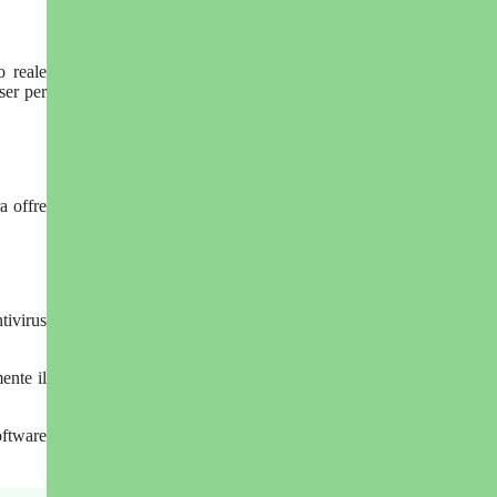
o reale
ser per
a offre
tivirus
ente il
oftware