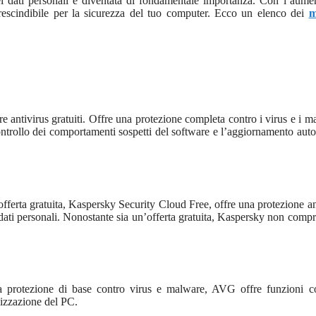
dei dati personali è diventata di fondamentale importanza. Con l’aume
escindibile per la sicurezza del tuo computer. Ecco un elenco dei
m
re antivirus gratuiti. Offre una protezione completa contro i virus e i m
controllo dei comportamenti sospetti del software e l’aggiornamento aut
 offerta gratuita, Kaspersky Security Cloud Free, offre una protezione an
i dati personali. Nonostante sia un’offerta gratuita, Kaspersky non comp
lla protezione di base contro virus e malware, AVG offre funzioni 
imizzazione del PC.