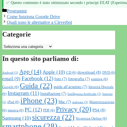
✅ Questo contenuto è stato ottimizzato secondo i principi EEAT (Esperienz
Categorie
Programmi
Come funziona Google Drive
Quali sono le alternative a Cleverbot
Categorie
Categorie
In questo sito parliamo di:
App
(14)
Apple
(10)
download
(8)
CD
(6)
DVD
(6)
Android
(5)
Facebook
(12)
email
(9)
foto
(7)
fotografia
(7)
gaming
(6)
Guida
(22)
guida all'acquisto
(7)
Google
(6)
Identità Digitale
Instagram
(11)
Installazione
(7)
(6)
Intelligenza Artificiale
(5)
Internet
iPhone
(23)
Mac
(7)
iPad
(6)
Masterizzazione
(5)
malware
(5)
Privacy
(20)
PC
(12)
PS4
(8)
(6)
musica
(6)
PDF
(6)
sicurezza
(22)
Samsung
(10)
Sicurezza Online
(6)
smartphone
(28)