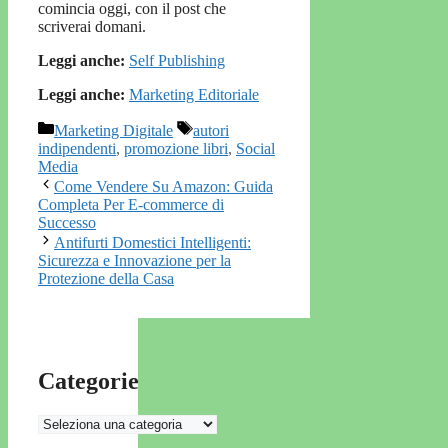
comincia oggi, con il post che
scriverai domani.
Leggi anche:
Self Publishing
Leggi anche:
Marketing Editoriale
Categorie
Tag
Marketing Digitale
autori
indipendenti
,
promozione libri
,
Social
Media
Come Vendere Su Amazon: Guida
Completa Per E-commerce di
Successo
Antifurti Domestici Intelligenti:
Sicurezza e Innovazione per la
Protezione della Casa
Categorie
Categorie