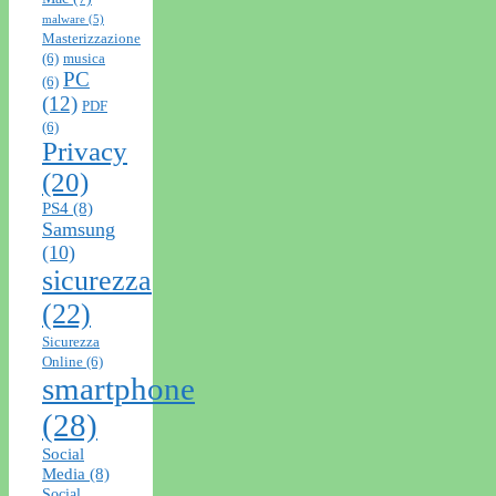
malware
(5)
Masterizzazione
(6)
musica
PC
(6)
(12)
PDF
(6)
Privacy
(20)
PS4
(8)
Samsung
(10)
sicurezza
(22)
Sicurezza
Online
(6)
smartphone
(28)
Social
Media
(8)
Social