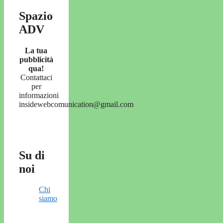
Spazio
ADV
La tua
pubblicità
qua!
Contattaci
per
informazioni
insidewebcomunication@gmail.com
Su di
noi
Chi
siamo