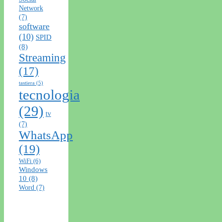
Network
(7)
software
(10)
SPID
(8)
Streaming
(17)
tastiera
(5)
tecnologia
(29)
tv
(7)
WhatsApp
(19)
WiFi
(6)
Windows
10
(8)
Word
(7)