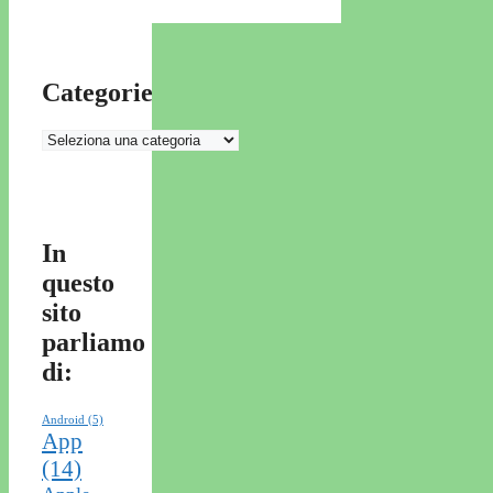
Categorie
Categorie
In
questo
sito
parliamo
di:
Android
(5)
App
(14)