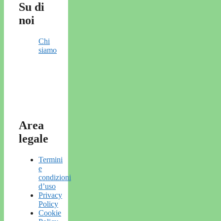
Su di
noi
Chi
siamo
Area
legale
Termini
e
condizioni
d’uso
Privacy
Policy
Cookie