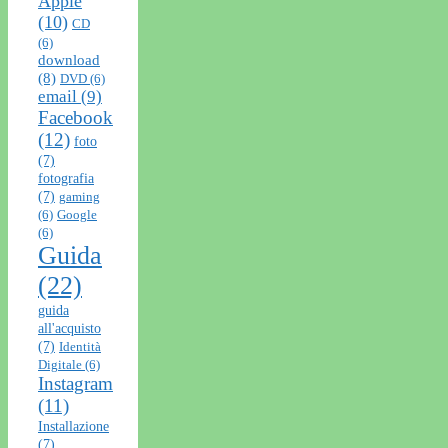
Apple
(10)
CD
(6)
download
(8)
DVD
(6)
email
(9)
Facebook
(12)
foto
(7)
fotografia
(7)
gaming
(6)
Google
(6)
Guida
(22)
guida
all'acquisto
(7)
Identità
Digitale
(6)
Instagram
(11)
Installazione
(7)