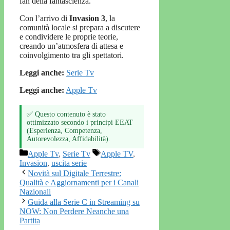
fan della fantascienza.
Con l’arrivo di
Invasion 3
, la
comunità locale si prepara a discutere
e condividere le proprie teorie,
creando un’atmosfera di attesa e
coinvolgimento tra gli spettatori.
Leggi anche:
Serie Tv
Leggi anche:
Apple Tv
✅ Questo contenuto è stato
ottimizzato secondo i principi EEAT
(Esperienza, Competenza,
Autorevolezza, Affidabilità).
Categorie
Tag
Apple Tv
,
Serie Tv
Apple TV
,
Invasion
,
uscita serie
Novità sul Digitale Terrestre:
Qualità e Aggiornamenti per i Canali
Nazionali
Guida alla Serie C in Streaming su
NOW: Non Perdere Neanche una
Partita