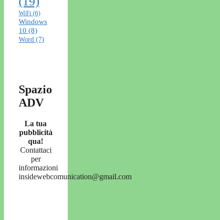
(19)
WiFi
(6)
Windows
10
(8)
Word
(7)
Spazio
ADV
La tua
pubblicità
qua!
Contattaci
per
informazioni
insidewebcomunication@gmail.com