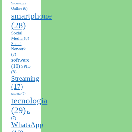
Sicurezza
Online
(6)
smartphone
(28)
Social
Media
(8)
Social
Network
(7)
software
(10)
SPID
(8)
Streaming
(17)
tastiera
(5)
tecnologia
(29)
tv
(7)
WhatsApp