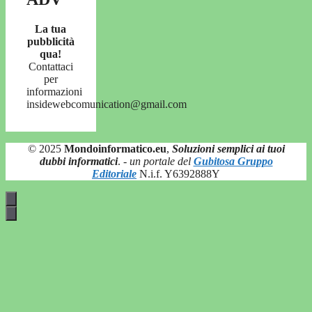
La tua
pubblicità
qua!
Contattaci
per
informazioni
insidewebcomunication@gmail.com
© 2025
Mondoinformatico.eu
,
Soluzioni semplici ai tuoi
dubbi informatici
.
- un portale del
Gubitosa Gruppo
Editoriale
N.i.f. Y6392888Y