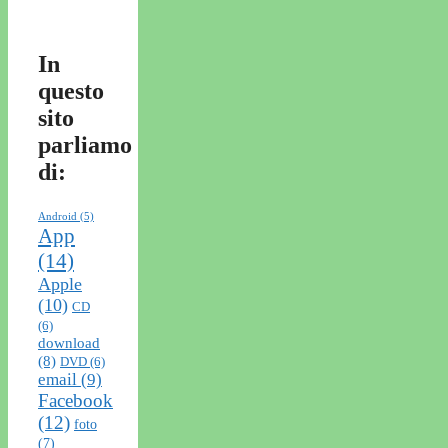
In
questo
sito
parliamo
di:
Android
(5)
App
(14)
Apple
(10)
CD
(6)
download
(8)
DVD
(6)
email
(9)
Facebook
(12)
foto
(7)