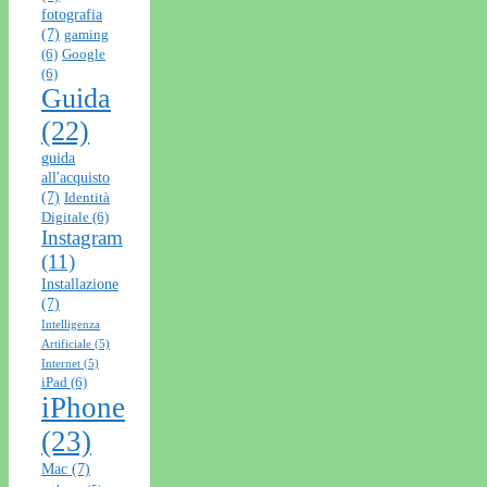
fotografia
(7)
gaming
(6)
Google
(6)
Guida
(22)
guida
all'acquisto
(7)
Identità
Digitale
(6)
Instagram
(11)
Installazione
(7)
Intelligenza
Artificiale
(5)
Internet
(5)
iPad
(6)
iPhone
(23)
Mac
(7)