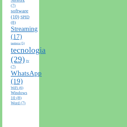
Network
(7)
software
(10)
SPID
(8)
Streaming
(17)
tastiera
(5)
tecnologia
(29)
tv
(7)
WhatsApp
(19)
WiFi
(6)
Windows
10
(8)
Word
(7)