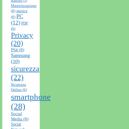
malware
(5)
Masterizzazione
(6)
musica
PC
(6)
(12)
PDF
(6)
Privacy
(20)
PS4
(8)
Samsung
(10)
sicurezza
(22)
Sicurezza
Online
(6)
smartphone
(28)
Social
Media
(8)
Social