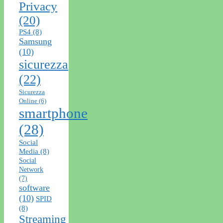
Privacy
(20)
PS4
(8)
Samsung
(10)
sicurezza
(22)
Sicurezza
Online
(6)
smartphone
(28)
Social
Media
(8)
Social
Network
(7)
software
(10)
SPID
(8)
Streaming