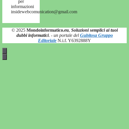
per
informazioni
insidewebcomunication@gmail.com
© 2025
Mondoinformatico.eu
,
Soluzioni semplici ai tuoi
dubbi informatici
.
- un portale del
Gubitosa Gruppo
Editoriale
N.i.f. Y6392888Y