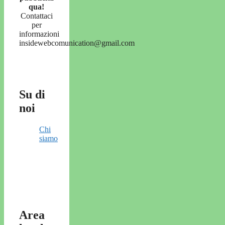
qua!
Contattaci
per
informazioni
insidewebcomunication@gmail.com
Su di
noi
Chi
siamo
Area