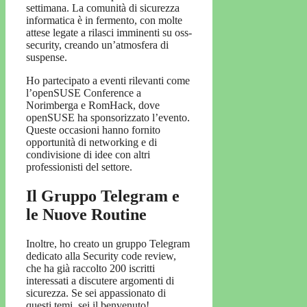
settimana. La comunità di sicurezza
informatica è in fermento, con molte
attese legate a rilasci imminenti su oss-
security, creando un’atmosfera di
suspense.
Ho partecipato a eventi rilevanti come
l’openSUSE Conference a
Norimberga e RomHack, dove
openSUSE ha sponsorizzato l’evento.
Queste occasioni hanno fornito
opportunità di networking e di
condivisione di idee con altri
professionisti del settore.
Il Gruppo Telegram e
le Nuove Routine
Inoltre, ho creato un gruppo Telegram
dedicato alla Security code review,
che ha già raccolto 200 iscritti
interessati a discutere argomenti di
sicurezza. Se sei appassionato di
questi temi, sei il benvenuto!