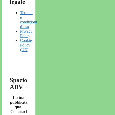
legale
Termini
e
condizioni
d’uso
Privacy
Policy
Cookie
Policy
(UE)
Spazio
ADV
La tua
pubblicità
qua!
Contattaci