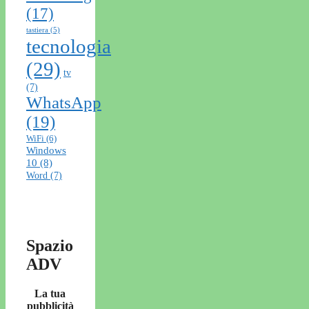
(17)
tastiera
(5)
tecnologia
(29)
tv
(7)
WhatsApp
(19)
WiFi
(6)
Windows
10
(8)
Word
(7)
Spazio
ADV
La tua
pubblicità