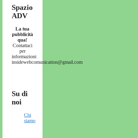
Spazio
ADV
La tua
pubblicità
qua!
Contattaci
per
informazioni
insidewebcomunication@gmail.com
Su di
noi
Chi
siamo