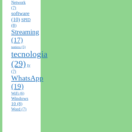
Network
(7)
software
(10)
SPID
(8)
Streaming
(17)
tastiera
(5)
tecnologia
(29)
tv
(7)
WhatsApp
(19)
WiFi
(6)
Windows
10
(8)
Word
(7)