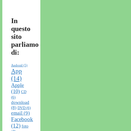
In
questo
sito
parliamo
di:
Android
(5)
App
(14)
Apple
(10)
CD
(6)
download
(8)
DVD
(6)
email
(9)
Facebook
(12)
foto