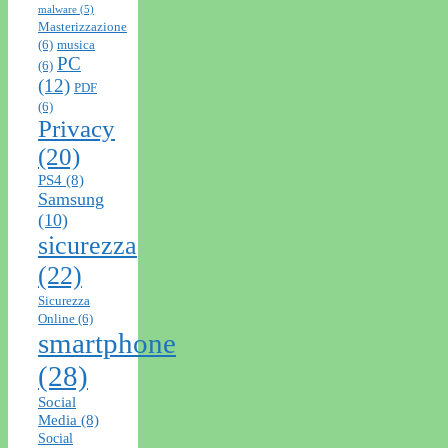
malware
(5)
Masterizzazione
(6)
musica
PC
(6)
(12)
PDF
(6)
Privacy
(20)
PS4
(8)
Samsung
(10)
sicurezza
(22)
Sicurezza
Online
(6)
smartphone
(28)
Social
Media
(8)
Social