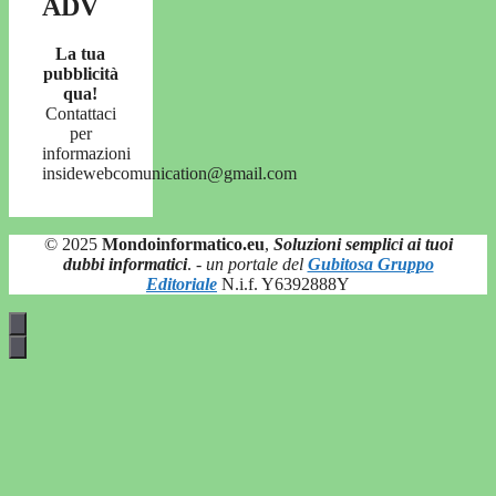
ADV
La tua
pubblicità
qua!
Contattaci
per
informazioni
insidewebcomunication@gmail.com
© 2025
Mondoinformatico.eu
,
Soluzioni semplici ai tuoi
dubbi informatici
.
- un portale del
Gubitosa Gruppo
Editoriale
N.i.f. Y6392888Y