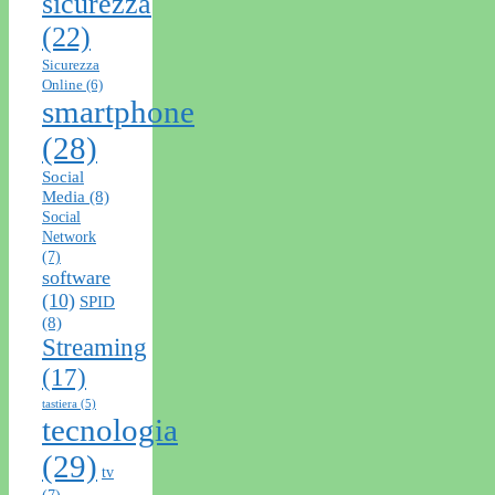
sicurezza
(22)
Sicurezza
Online
(6)
smartphone
(28)
Social
Media
(8)
Social
Network
(7)
software
(10)
SPID
(8)
Streaming
(17)
tastiera
(5)
tecnologia
(29)
tv