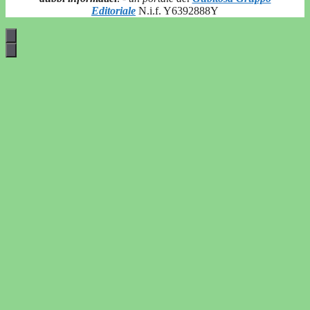
Editoriale
N.i.f. Y6392888Y