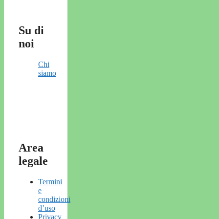
Su di
noi
Chi
siamo
Area
legale
Termini
e
condizioni
d’uso
Privacy