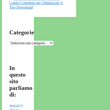
Guida Completa per Ottimizzare il
Tuo Download
Categorie
Categorie
In
questo
sito
parliamo
di:
Android
(5)