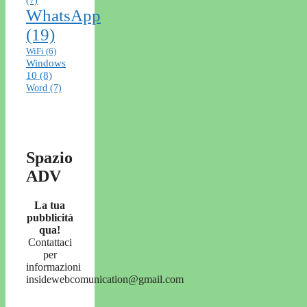
(7)
WhatsApp
(19)
WiFi
(6)
Windows
10
(8)
Word
(7)
Spazio
ADV
La tua
pubblicità
qua!
Contattaci
per
informazioni
insidewebcomunication@gmail.com