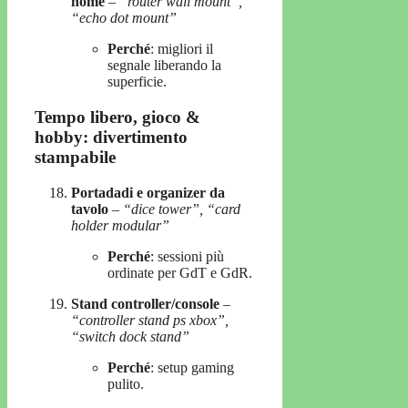
home
–
“router wall mount”,
“echo dot mount”
Perché
: migliori il
segnale liberando la
superficie.
Tempo libero, gioco &
hobby: divertimento
stampabile
Portadadi e organizer da
tavolo
–
“dice tower”, “card
holder modular”
Perché
: sessioni più
ordinate per GdT e GdR.
Stand controller/console
–
“controller stand ps xbox”,
“switch dock stand”
Perché
: setup gaming
pulito.