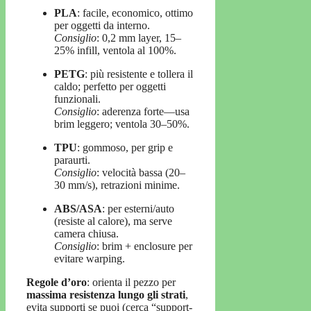
PLA
: facile, economico, ottimo
per oggetti da interno.
Consiglio
: 0,2 mm layer, 15–
25% infill, ventola al 100%.
PETG
: più resistente e tollera il
caldo; perfetto per oggetti
funzionali.
Consiglio
: aderenza forte—usa
brim leggero; ventola 30–50%.
TPU
: gommoso, per grip e
paraurti.
Consiglio
: velocità bassa (20–
30 mm/s), retrazioni minime.
ABS/ASA
: per esterni/auto
(resiste al calore), ma serve
camera chiusa.
Consiglio
: brim + enclosure per
evitare warping.
Regole d’oro
: orienta il pezzo per
massima resistenza lungo gli strati
,
evita supporti se puoi (cerca “support-