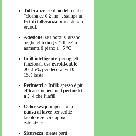
Tolleranze
: se il modello indica
“clearance 0.2 mm”, stampa un
test di tolleranza
prima di lotti
grandi.
Adesione
: se i bordi si alzano,
aggiungi
brim
(3–5 linee) o
aumenta il piano a +5 °C.
Infill intelligente
: per oggetti
funzionali usa
gyroid/cubic
20–35%; per decorativi 10–
15% basta.
Perimetri > Infill
: spesso è più
efficace aumentare i
perimetri
a 3–4
che l’infill.
Color swap
: imposta una
pausa al layer
per scritte
bicolore senza doppia
estrusione.
Sicurezza
: niente parti