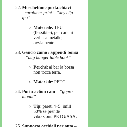
Moschettone porta-chiavi
–
“carabiner print”, “key clip
tpu”
Materiale
: TPU
(flessibile); per carichi
veri usa metallo,
ovviamente.
Gancio zaino / appendi-borsa
–
“bag hanger table hook”
Perché
: al bar la borsa
non tocca terra.
Materiale
: PETG.
Porta-action cam
–
“gopro
mount”
Tip
: pareti 4–5, infill
50% se prende
vibrazioni. PETG/ASA.
Supporto occhiali per auto
–