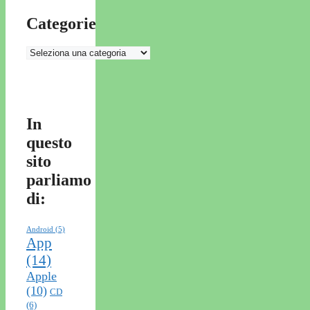
Categorie
Categorie
In
questo
sito
parliamo
di:
Android
(5)
App
(14)
Apple
(10)
CD
(6)