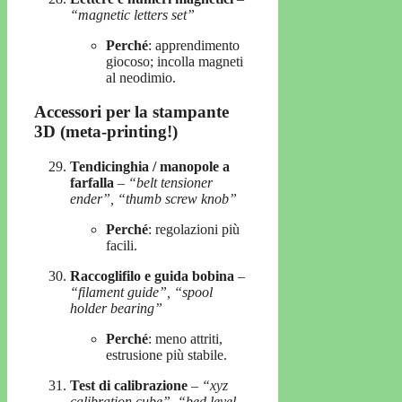
“magnetic letters set”
Perché
: apprendimento
giocoso; incolla magneti
al neodimio.
Accessori per la stampante
3D (meta-printing!)
Tendicinghia / manopole a
farfalla
–
“belt tensioner
ender”, “thumb screw knob”
Perché
: regolazioni più
facili.
Raccoglifilo e guida bobina
–
“filament guide”, “spool
holder bearing”
Perché
: meno attriti,
estrusione più stabile.
Test di calibrazione
–
“xyz
calibration cube”, “bed level