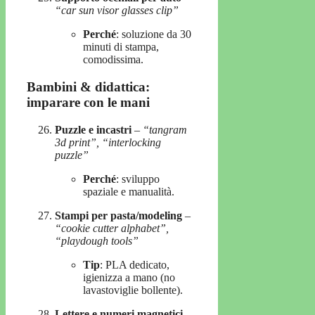
“car sun visor glasses clip”
Perché
: soluzione da 30
minuti di stampa,
comodissima.
Bambini & didattica:
imparare con le mani
Puzzle e incastri
–
“tangram
3d print”, “interlocking
puzzle”
Perché
: sviluppo
spaziale e manualità.
Stampi per pasta/modeling
–
“cookie cutter alphabet”,
“playdough tools”
Tip
: PLA dedicato,
igienizza a mano (no
lavastoviglie bollente).
Lettere e numeri magnetici
–