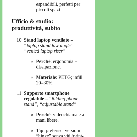
espandibili, perfetti per
piccoli spazi.
Ufficio & studio:
produttività, subito
Stand laptop ventilato
–
“laptop stand low angle”,
“vented laptop riser”
Perché
: ergonomia +
dissipazione.
Materiale
: PETG; infill
20–30%.
Supporto smartphone
regolabile
–
“folding phone
stand”, “adjustable stand”
Perché
: videochiamate a
mani libere.
Tip
: preferisci versioni
“hinge” senza viti (print-