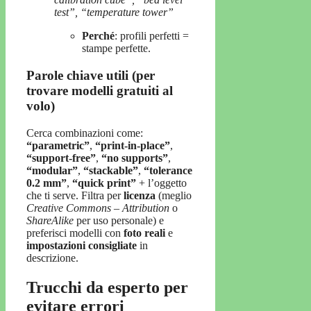
test”, “temperature tower”
Perché
: profili perfetti =
stampe perfette.
Parole chiave utili (per
trovare modelli gratuiti al
volo)
Cerca combinazioni come:
“parametric”
,
“print-in-place”
,
“support-free”
,
“no supports”
,
“modular”
,
“stackable”
,
“tolerance
0.2 mm”
,
“quick print”
+ l’oggetto
che ti serve. Filtra per
licenza
(meglio
Creative Commons – Attribution
o
ShareAlike
per uso personale) e
preferisci modelli con
foto reali
e
impostazioni consigliate
in
descrizione.
Trucchi da esperto per
evitare errori