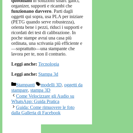
quotidiani
in soluzioni smart: ganci,
organizer, supporti e ricambi che
funzionano davvero
. Parti dagli
oggetti qui sopra, usa PLA per iniziare
(PETG quando serve robustezza),
orienta bene i pezzi, riduci i supporti e
ricordati dei test di calibrazione. In
poche stampe avrai una casa più
ordinata, una scrivania più efficiente e
—soprattutto—una stampante che
lavora per te, non il contrario.
Leggi anche:
Tecnologia
Leggi anche:
Stampa 3d
Categorie
Tag
Stampanti
modelli 3D
,
oggetti da
stampare
,
stampa 3D
Come Velocizzare gli Audio su
WhatsApp: Guida Pratica
Guida: Come rimuovere le foto
dalla Galleria di Facebook