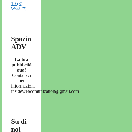
10
(8)
Word
(7)
Spazio
ADV
La tua
pubblicità
qua!
Contattaci
per
informazioni
insidewebcomunication@gmail.com
Su di
noi