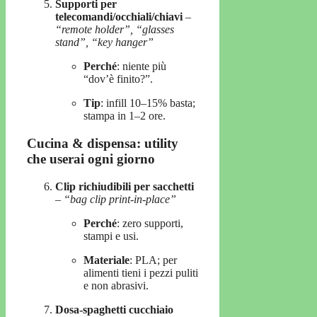
Supporti per
telecomandi/occhiali/chiavi
–
“remote holder”, “glasses
stand”, “key hanger”
Perché
: niente più
“dov’è finito?”.
Tip
: infill 10–15% basta;
stampa in 1–2 ore.
Cucina & dispensa: utility
che userai ogni giorno
Clip richiudibili per sacchetti
–
“bag clip print-in-place”
Perché
: zero supporti,
stampi e usi.
Materiale
: PLA; per
alimenti tieni i pezzi puliti
e non abrasivi.
Dosa-spaghetti cucchiaio