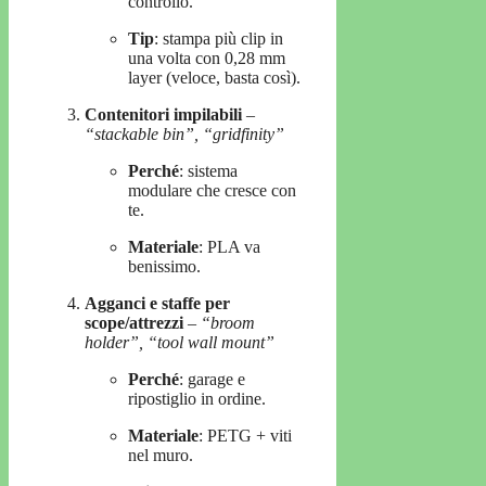
controllo.
Tip
: stampa più clip in
una volta con 0,28 mm
layer (veloce, basta così).
Contenitori impilabili
–
“stackable bin”, “gridfinity”
Perché
: sistema
modulare che cresce con
te.
Materiale
: PLA va
benissimo.
Agganci e staffe per
scope/attrezzi
–
“broom
holder”, “tool wall mount”
Perché
: garage e
ripostiglio in ordine.
Materiale
: PETG + viti
nel muro.