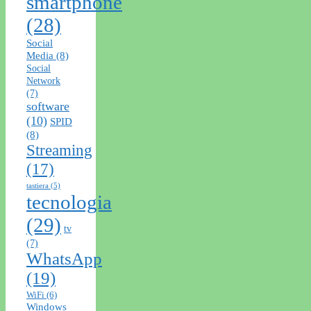
smartphone
(28)
Social
Media
(8)
Social
Network
(7)
software
(10)
SPID
(8)
Streaming
(17)
tastiera
(5)
tecnologia
(29)
tv
(7)
WhatsApp
(19)
WiFi
(6)
Windows