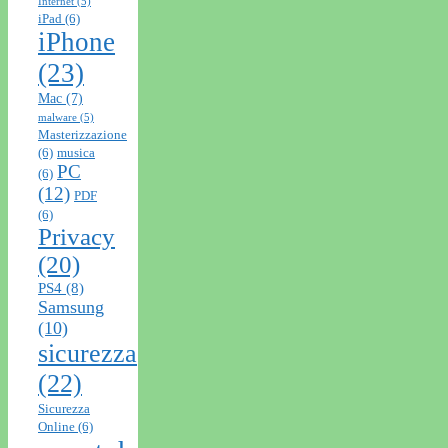
Internet
(5)
iPad
(6)
iPhone
(23)
Mac
(7)
malware
(5)
Masterizzazione
(6)
musica
PC
(6)
(12)
PDF
(6)
Privacy
(20)
PS4
(8)
Samsung
(10)
sicurezza
(22)
Sicurezza
Online
(6)