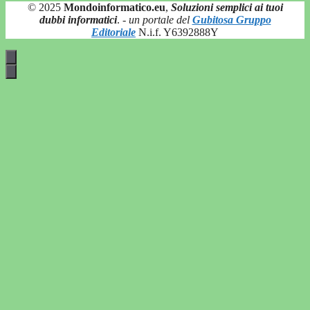
© 2025
Mondoinformatico.eu
,
Soluzioni semplici ai tuoi
dubbi informatici
.
- un portale del
Gubitosa Gruppo
Editoriale
N.i.f. Y6392888Y