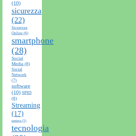
(10)
sicurezza
(22)
Sicurezza
Online
(6)
smartphone
(28)
Social
Media
(8)
Social
Network
(7)
software
(10)
SPID
(8)
Streaming
(17)
tastiera
(5)
tecnologia