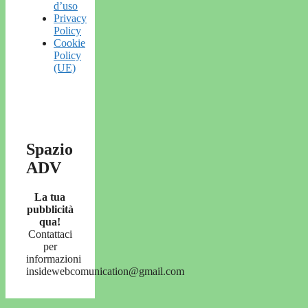
d’uso
Privacy
Policy
Cookie
Policy
(UE)
Spazio
ADV
La tua
pubblicità
qua!
Contattaci
per
informazioni
insidewebcomunication@gmail.com