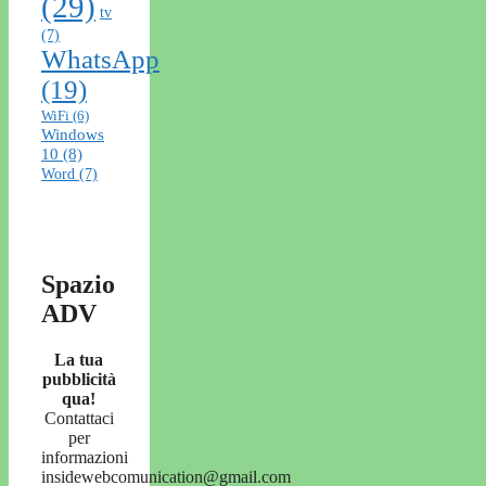
(29)
tv
(7)
WhatsApp
(19)
WiFi
(6)
Windows
10
(8)
Word
(7)
Spazio
ADV
La tua
pubblicità
qua!
Contattaci
per
informazioni
insidewebcomunication@gmail.com