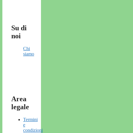
Su di
noi
Chi
siamo
Area
legale
Termini
e
condizioni