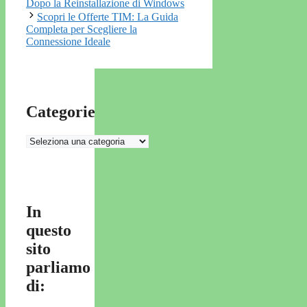
Dopo la Reinstallazione di Windows
Scopri le Offerte TIM: La Guida
Completa per Scegliere la
Connessione Ideale
Categorie
Categorie
In
questo
sito
parliamo
di: