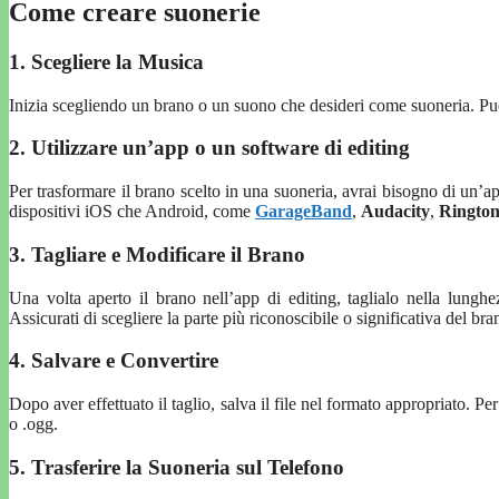
Come creare suonerie
1. Scegliere la Musica
Inizia scegliendo un brano o un suono che desideri come suoneria. Puoi 
2. Utilizzare un’app o un software di editing
Per trasformare il brano scelto in una suoneria, avrai bisogno di un’a
dispositivi iOS che Android, come
GarageBand
,
Audacity
,
Ringto
3. Tagliare e Modificare il Brano
Una volta aperto il brano nell’app di editing, taglialo nella lungh
Assicurati di scegliere la parte più riconoscibile o significativa del bra
4. Salvare e Convertire
Dopo aver effettuato il taglio, salva il file nel formato appropriato. P
o .ogg.
5. Trasferire la Suoneria sul Telefono