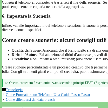
Collega il telefono al computer e trasferisci il file della suoneria. 
puoi semplicemente copiarla nella cartella appropriata.
6. Impostare la Suoneria
Infine, vai alle impostazioni del telefono e seleziona la suoneria per
diverse a contatti specifici.
Come creare suonerie: alcuni consigli utili
Qualità del Suono
: Assicurati che il brano scelto sia di alta qua
Diritti d’Autore
: Fai attenzione ai diritti d’autore se prevedi di
Creatività
: Non limitarti a brani musicali; puoi anche usare suon
Creare suonerie personalizzate è un processo creativo che ti permette d
folla. Con gli strumenti giusti e un po’ di creatività, puoi trasformare 
✅ Questo contenuto è stato ottimizzato secondo i principi EEAT (Esperienz
Categorie
Tecnologia
Come Formattare un Telefono: Una Guida Passo-Passo
Come difendersi dai data breach