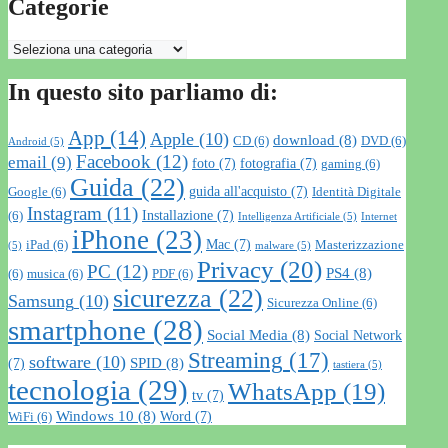
Categorie
Categorie
In questo sito parliamo di:
App
(14)
Apple
(10)
download
(8)
CD
(6)
DVD
(6)
Android
(5)
Facebook
(12)
email
(9)
foto
(7)
fotografia
(7)
gaming
(6)
Guida
(22)
guida all'acquisto
(7)
Google
(6)
Identità Digitale
Instagram
(11)
Installazione
(7)
(6)
Intelligenza Artificiale
(5)
Internet
iPhone
(23)
Mac
(7)
iPad
(6)
Masterizzazione
(5)
malware
(5)
Privacy
(20)
PC
(12)
PS4
(8)
(6)
musica
(6)
PDF
(6)
sicurezza
(22)
Samsung
(10)
Sicurezza Online
(6)
smartphone
(28)
Social Media
(8)
Social Network
Streaming
(17)
software
(10)
SPID
(8)
(7)
tastiera
(5)
tecnologia
(29)
WhatsApp
(19)
tv
(7)
Windows 10
(8)
Word
(7)
WiFi
(6)