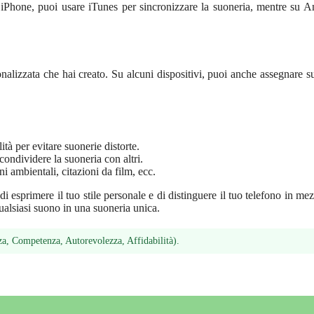
Su iPhone, puoi usare iTunes per sincronizzare la suoneria, mentre su A
sonalizzata che hai creato. Su alcuni dispositivi, puoi anche assegnare s
lità per evitare suonerie distorte.
 condividere la suoneria con altri.
i ambientali, citazioni da film, ecc.
i esprimere il tuo stile personale e di distinguere il tuo telefono in mez
qualsiasi suono in una suoneria unica.
a, Competenza, Autorevolezza, Affidabilità).